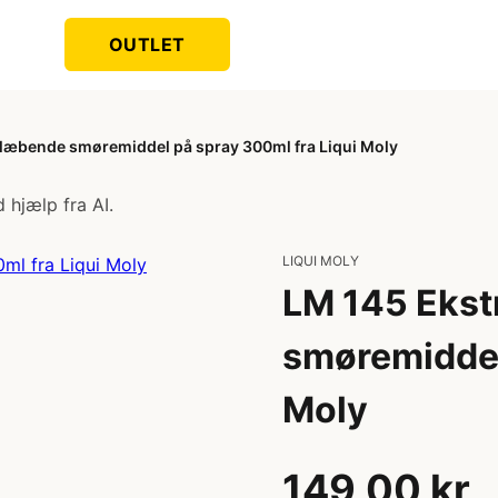
OUTLET
læbende smøremiddel på spray 300ml fra Liqui Moly
 hjælp fra AI.
LIQUI MOLY
LM 145 Ekst
smøremiddel
Moly
149,00 kr