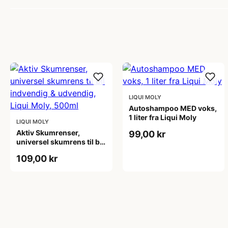
LIQUI MOLY
Autoshampoo MED voks,
1 liter fra Liqui Moly
LIQUI MOLY
Aktiv Skumrenser,
99,00 kr
universel skumrens til bil
indvendig & udvendig,
109,00 kr
Liqui Moly, 500ml