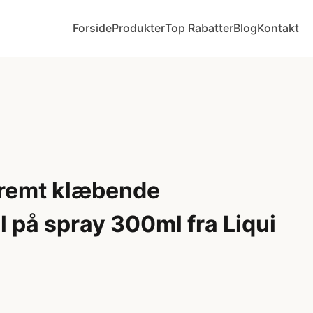
Forside
Produkter
Top Rabatter
Blog
Kontakt
remt klæbende
 på spray 300ml fra Liqui