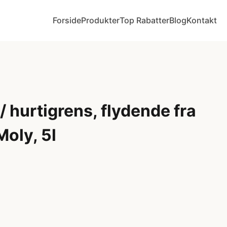
Forside
Produkter
Top Rabatter
Blog
Kontakt
 hurtigrens, flydende fra
Moly, 5l