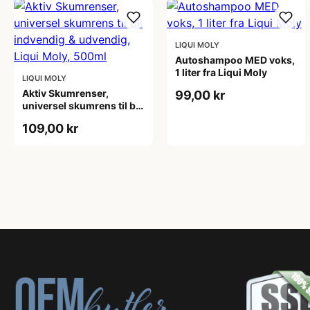
LIQUI MOLY
Autoshampoo MED voks,
1 liter fra Liqui Moly
LIQUI MOLY
Aktiv Skumrenser,
99,00 kr
universel skumrens til bil
indvendig & udvendig,
109,00 kr
Liqui Moly, 500ml