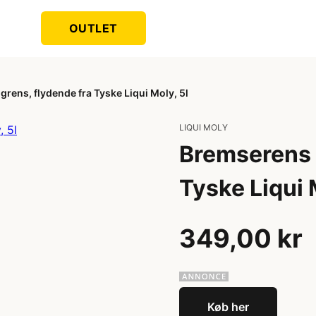
OUTLET
grens, flydende fra Tyske Liqui Moly, 5l
LIQUI MOLY
Bremserens /
Tyske Liqui 
349,00 kr
Køb her