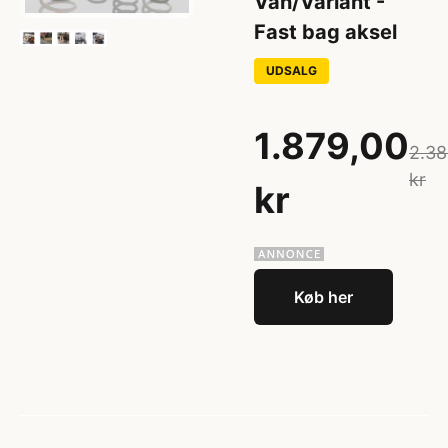
Van/Variant -
Fast bag aksel
UDSALG
1.879,00
2.38
kr
kr
Køb her