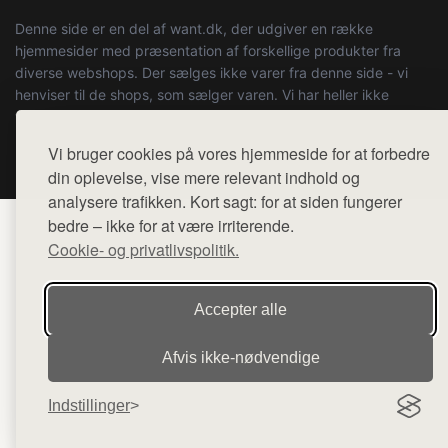
Denne side er en del af want.dk, der udgiver en række
hjemmesider med præsentation af forskellige produkter fra
diverse webshops. Der sælges ikke varer fra denne side - vi
henviser til de shops, som sælger varen. Vi har heller ikke
varerne på lager.
Vi bruger cookies på vores hjemmeside for at forbedre
© 2026 oem-butler.dk. Alle rettigheder forbeholdes.
din oplevelse, vise mere relevant indhold og
analysere trafikken. Kort sagt: for at siden fungerer
bedre – ikke for at være irriterende.
Cookie- og privatlivspolitik.
Accepter alle
Afvis ikke‑nødvendige
Indstillinger