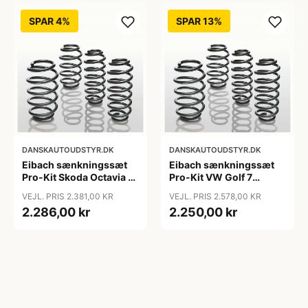
SPAR 4%
SPAR 13%
DANSKAUTOUDSTYR.DK
DANSKAUTOUDSTYR.DK
Eibach sænkningssæt
Eibach sænkningssæt
Pro-Kit Skoda Octavia 3
Pro-Kit VW Golf 7
Combi (5E5) og
Hatchback (5G1, BQ1,
VEJL. PRIS 2.381,00 KR
VEJL. PRIS 2.578,00 KR
Hatchback (5E3, NL3,
BE1, BE2)
2.286,00 kr
2.250,00 kr
NR3) - Fast bagaksel