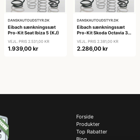
DANSKAUTOUDSTYR.DK
DANSKAUTOUDSTYR.DK
Eibach sænkningssæt
Eibach sænkningssæt
Pro-Kit Seat Ibiza 5 (KJ)
Pro-Kit Skoda Octavia 3
Combi (5E5) og
VEJL. PRIS 2.531,00 KR
VEJL. PRIS 2.381,00 KR
Hatchback (5E3, NL3,
1.939,00 kr
2.286,00 kr
NR3) - Fast bagaksel
Forside
Produkter
Top Rabatter
Blog