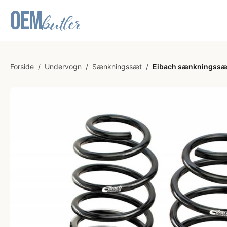
Forside
/
Undervogn
/
Sænkningssæt
/
Eibach sænkningssæt