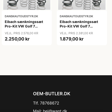
DANSKAUTOUDSTYR.DK
DANSKAUTOUDSTYR.DK
Eibach sænkningssæt
Eibach sænkningssæt
Pro-Kit VW Golf 7
Pro-Kit VW Golf 7
Hatchback (5G1, BQ1, BE1,
Sportsvan, Van/Variant -
VEJL. PRIS 2.578,00 KR
VEJL. PRIS 2.381,00 KR
BE2)
Fast bag aksel
2.250,00 kr
1.879,00 kr
OEM-BUTLER.DK
Tlf. 78768672
Mail:
hej@want.dk