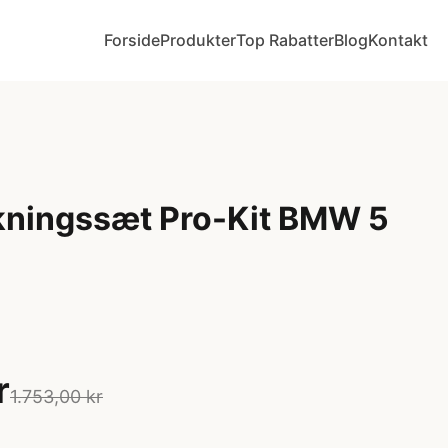
Forside
Produkter
Top Rabatter
Blog
Kontakt
kningssæt Pro-Kit BMW 5
r
1.753,00 kr