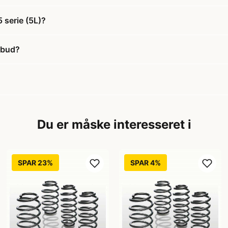
serie (5L)?
lbud?
Du er måske interesseret i
SPAR 23%
SPAR 4%