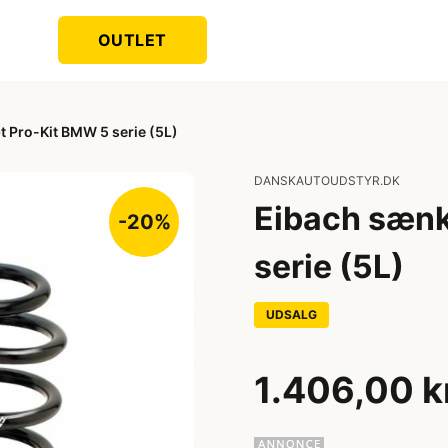
OUTLET
 Pro-Kit BMW 5 serie (5L)
DANSKAUTOUDSTYR.DK
Eibach sæn
-20%
serie (5L)
UDSALG
1.406,00 k