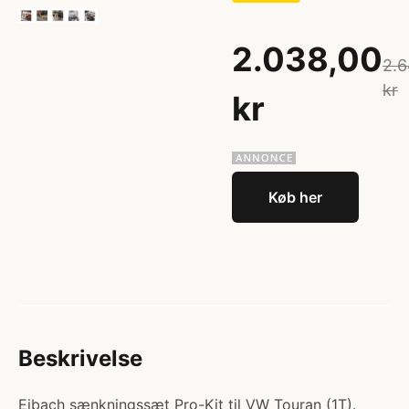
2.038,00
2.6
kr
kr
Køb her
Beskrivelse
Eibach sænkningssæt Pro-Kit til VW Touran (1T).