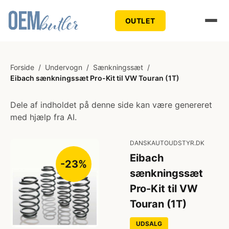
OUTLET
Forside
/
Undervogn
/
Sænkningssæt
/
Eibach sænkningssæt Pro-Kit til VW Touran (1T)
Dele af indholdet på denne side kan være genereret
med hjælp fra AI.
DANSKAUTOUDSTYR.DK
Eibach
-23%
sænkningssæt
Pro-Kit til VW
Touran (1T)
UDSALG