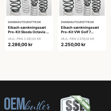
DANSKAUTOUDSTYR.DK
DANSKAUTOUDSTYR.DK
Eibach sænkningssæt
Eibach sænkningssæt
Pro-Kit Skoda Octavia 3
Pro-Kit VW Golf 7
Combi (5E5) og
Hatchback (5G1, BQ1,
VEJL. PRIS 2.381,00 KR
VEJL. PRIS 2.578,00 KR
Hatchback (5E3, NL3,
BE1, BE2)
2.286,00 kr
2.250,00 kr
NR3) - Fast bagaksel