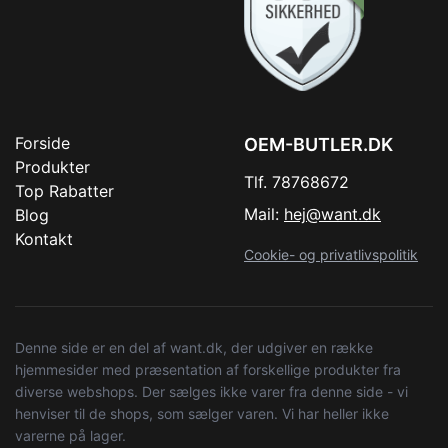
Forside
OEM-BUTLER.DK
Produkter
Tlf. 78768672
Top Rabatter
Mail:
hej@want.dk
Blog
Kontakt
Cookie- og privatlivspolitik
Denne side er en del af want.dk, der udgiver en række
hjemmesider med præsentation af forskellige produkter fra
diverse webshops. Der sælges ikke varer fra denne side - vi
henviser til de shops, som sælger varen. Vi har heller ikke
varerne på lager.