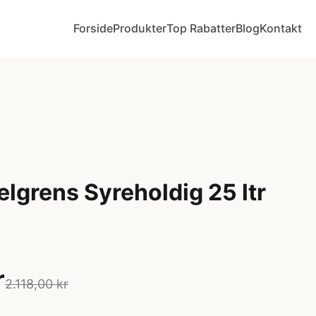
Forside
Produkter
Top Rabatter
Blog
Kontakt
lgrens Syreholdig 25 ltr
r
2.118,00 kr