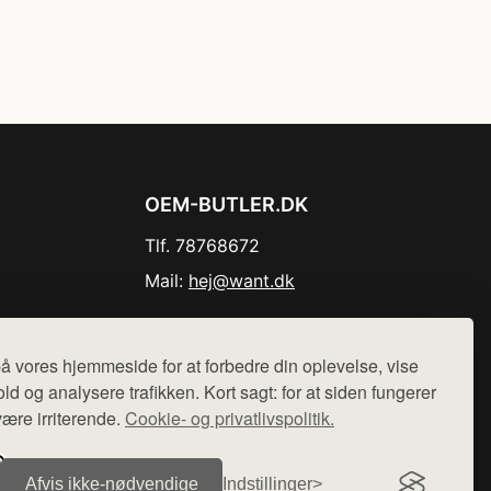
OEM-BUTLER.DK
Tlf. 78768672
Mail:
hej@want.dk
Cookie- og privatlivspolitik
å vores hjemmeside for at forbedre din oplevelse, vise
ld og analysere trafikken. Kort sagt: for at siden fungerer
være irriterende.
Cookie- og privatlivspolitik.
r sælges ikke varer fra denne side - vi henviser til de shops,
Afvis ikke‑nødvendige
Indstillinger