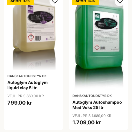
SPAR 10%
SPAR 14%
DANSKAUTOUDSTYR.DK
Autoglym Autoglym
liquid clay 5 ltr.
VEJL. PRIS 889,00 KR
DANSKAUTOUDSTYR.DK
799,00 kr
Autoglym Autoshampoo
Med Voks 25 ltr
VEJL. PRIS 1.989,00 KR
1.709,00 kr