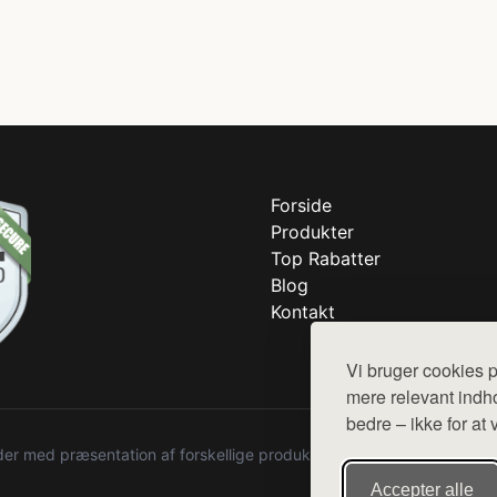
Forside
Produkter
Top Rabatter
Blog
Kontakt
Vi bruger cookies p
mere relevant indho
bedre – ikke for at 
r med præsentation af forskellige produkter fra diverse webshops. De
Accepter alle