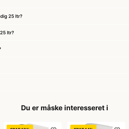
ig 25 ltr?
25 ltr?
?
Du er måske interesseret i