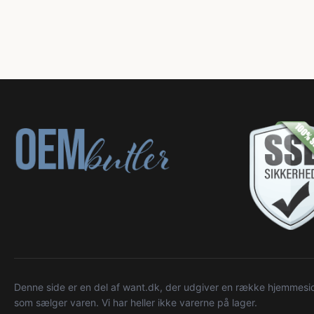
Denne side er en del af want.dk, der udgiver en række hjemmeside
som sælger varen. Vi har heller ikke varerne på lager.