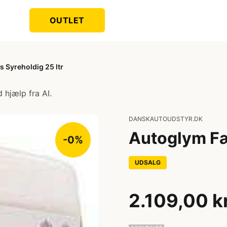
OUTLET
 Syreholdig 25 ltr
 hjælp fra AI.
DANSKAUTOUDSTYR.DK
Autoglym Fæ
-0%
UDSALG
2.109,00 k