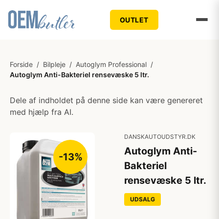
OUTLET
Forside
/
Bilpleje
/
Autoglym Professional
/
Autoglym Anti-Bakteriel rensevæske 5 ltr.
Dele af indholdet på denne side kan være genereret
med hjælp fra AI.
DANSKAUTOUDSTYR.DK
Autoglym Anti-
-13%
Bakteriel
rensevæske 5 ltr.
UDSALG