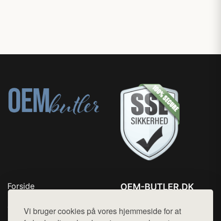
Forside
OEM-BUTLER.DK
Produkter
Tlf. 78768672
Top Rabatter
Vi bruger cookies på vores hjemmeside for at
Mail:
hej@want.dk