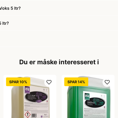
oks 5 ltr?
 ltr?
Du er måske interesseret i
SPAR 10%
SPAR 14%