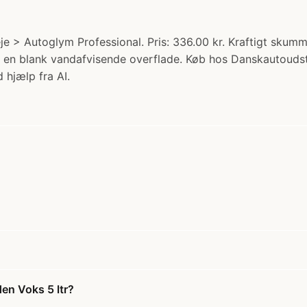
je > Autoglym Professional. Pris: 336.00 kr. Kraftigt sku
ader en blank vandafvisende overflade. Køb hos Danskautoudst
 hjælp fra AI.
en Voks 5 ltr?