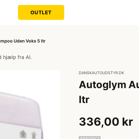
OUTLET
mpoo Uden Voks 5 ltr
 hjælp fra AI.
DANSKAUTOUDSTYR.DK
Autoglym A
ltr
336,00 kr