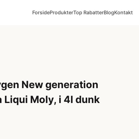
Forside
Produkter
Top Rabatter
Blog
Kontakt
gen New generation
 Liqui Moly, i 4l dunk