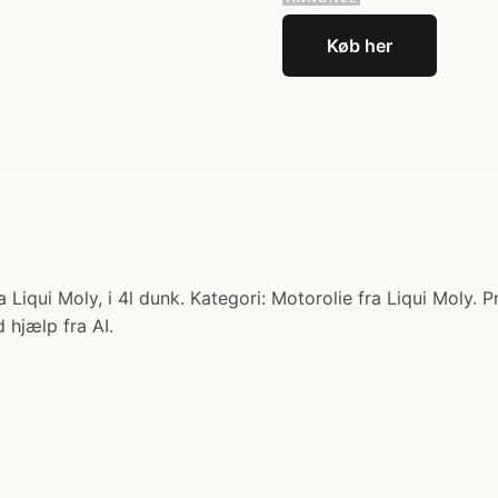
Køb her
qui Moly, i 4l dunk. Kategori: Motorolie fra Liqui Moly. P
 hjælp fra AI.