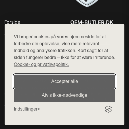
Forside
OEM-BUTLER.DK
Produkter
Tlf. 78768672
Top Rabatter
Vi bruger cookies på vores hjemmeside for at
Mail:
hej@want.dk
Blog
forbedre din oplevelse, vise mere relevant
Kontakt
indhold og analysere trafikken. Kort sagt: for at
Cookie- og privatlivspolitik
siden fungerer bedre – ikke for at være irriterende.
Cookie- og privatlivspolitik.
Denne side er en del af want.dk, der udgiver en række
Accepter alle
hjemmesider med præsentation af forskellige produkter fra
diverse webshops. Der sælges ikke varer fra denne side - vi
Afvis ikke‑nødvendige
henviser til de shops, som sælger varen. Vi har heller ikke
varerne på lager.
Indstillinger
© 2026 oem-butler.dk. Alle rettigheder forbeholdes.