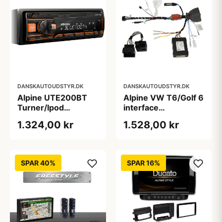
DANSKAUTOUDSTYR.DK
DANSKAUTOUDSTYR.DK
Alpine UTE200BT
Alpine VW T6/Golf 6
Turner/Ipod
interface
Bluetooth 2 line out
rat/display/bilinfo
1.324,00 kr
1.528,00 kr
SPAR 40%
SPAR 16%