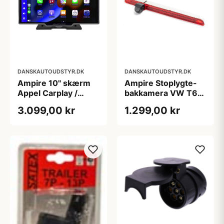
DANSKAUTOUDSTYR.DK
DANSKAUTOUDSTYR.DK
Ampire 10" skærm
Ampire Stoplygte-
Appel Carplay /
bakkamera VW T6
android auto med
(med bagklap)
3.099,00 kr
1.299,00 kr
dashcam bakkamera