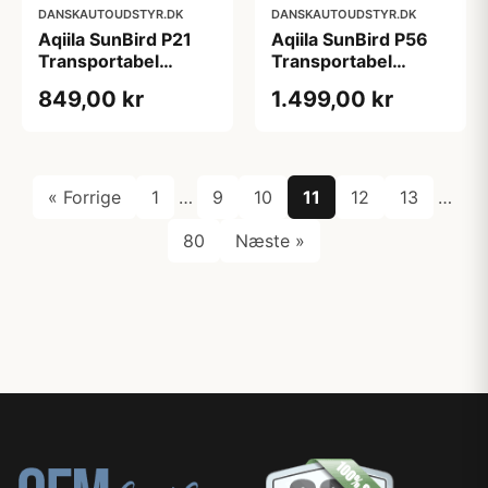
DANSKAUTOUDSTYR.DK
DANSKAUTOUDSTYR.DK
Aqiila SunBird P21
Aqiila SunBird P56
Transportabel
Transportabel
solcelle oplader
solcelle oplader
849,00 kr
1.499,00 kr
20W
45W
« Forrige
1
…
9
10
11
12
13
…
80
Næste »