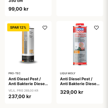
350 cm
99,00 kr
SPAR 12%
PRO-TEC
LIQUI MOLY
Anti Diesel Pest /
Anti Diesel Pest /
Anti Bakterie Diesel
Anti Bakterie Diesel
Additiv - Pro-Tec,
Additiv, 1L fra Liqui
VEJL. PRIS 269,00 KR
329,00 kr
1000ml
Moly
237,00 kr