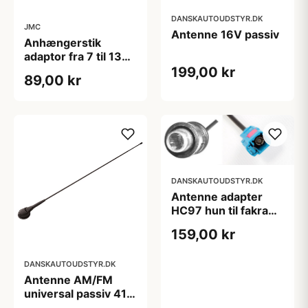
DANSKAUTOUDSTYR.DK
JMC
Antenne 16V passiv
Anhængerstik
adaptor fra 7 til 13
polet, i sort plast
199,00 kr
89,00 kr
DANSKAUTOUDSTYR.DK
Antenne adapter
HC97 hun til fakra
hun
159,00 kr
DANSKAUTOUDSTYR.DK
Antenne AM/FM
universal passiv 41
cm