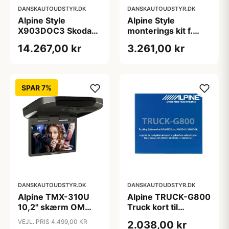
DANSKAUTOUDSTYR.DK
DANSKAUTOUDSTYR.DK
Alpine Style
Alpine Style
X903DOC3 Skoda
monterings kit f.
Octavia - Multimedia
Audi A4 & A5
14.267,00 kr
3.261,00 kr
Navigation
SPAR 7%
DANSKAUTOUDSTYR.DK
DANSKAUTOUDSTYR.DK
Alpine TMX-310U
Alpine TRUCK-G800
10,2" skærm OM
Truck kort til
med USB Medie
INEW987D/X800
VEJL. PRIS 4.499,00 KR
2.038,00 kr
Player