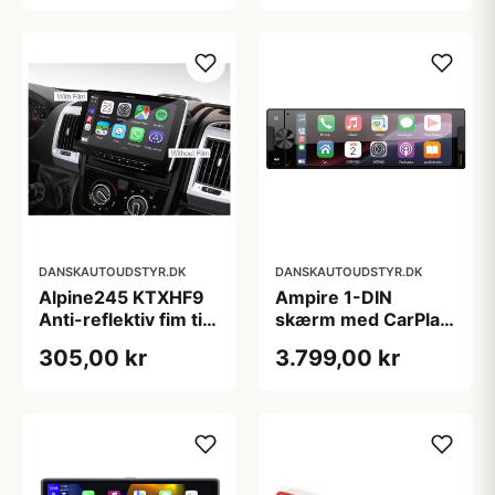
DANSKAUTOUDSTYR.DK
DANSKAUTOUDSTYR.DK
Alpine245 KTXHF9
Ampire 1-DIN
Anti-reflektiv fim til
skærm med CarPlay
ILX-F903D og INE-
Android Auto
305,00 kr
3.799,00 kr
F904D