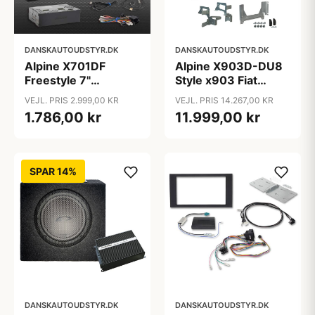
DANSKAUTOUDSTYR.DK
DANSKAUTOUDSTYR.DK
Alpine X701DF
Alpine X903D-DU8
Freestyle 7"
Style x903 Fiat
navigation
Ducato 8, 2022-
VEJL. PRIS 2.999,00 KR
VEJL. PRIS 14.267,00 KR
1.786,00 kr
11.999,00 kr
SPAR 14%
DANSKAUTOUDSTYR.DK
DANSKAUTOUDSTYR.DK