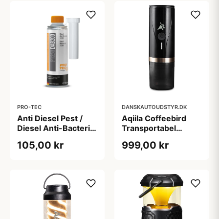
PRO-TEC
DANSKAUTOUDSTYR.DK
Anti Diesel Pest /
Aqiila Coffeebird
Diesel Anti-Bacteria
Transportabel
(DAB200) - Pro-
Espressomaskine
105,00 kr
999,00 kr
Tec, 375ml