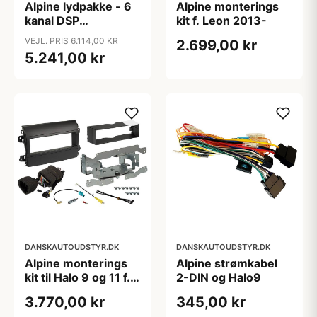
Alpine lydpakke - 6
Alpine monterings
kanal DSP
kit f. Leon 2013-
forstærker og
VEJL. PRIS 6.114,00 KR
2.699,00 kr
subwoofer til VW T6
5.241,00 kr
/ T6.1
DANSKAUTOUDSTYR.DK
DANSKAUTOUDSTYR.DK
Alpine monterings
Alpine strømkabel
kit til Halo 9 og 11 f.
2-DIN og Halo9
Fiat Ducato 8
3.770,00 kr
345,00 kr