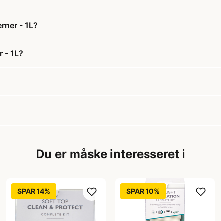
erner - 1L?
r - 1L?
?
Du er måske interesseret i
SPAR 14%
SPAR 10%