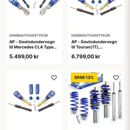
DANSKAUTOUDSTYR.DK
DANSKAUTOUDSTYR.DK
AP - Gevindundervogn
AP - Gevindundervogn
til Mercedes CLA Type
til Touran(1T),
117,245 G
Passat(3C), A3/S3
5.499,00 kr
6.799,00 kr
Quattro(8P), fjedreben
Ø55mm
SPAR 13%