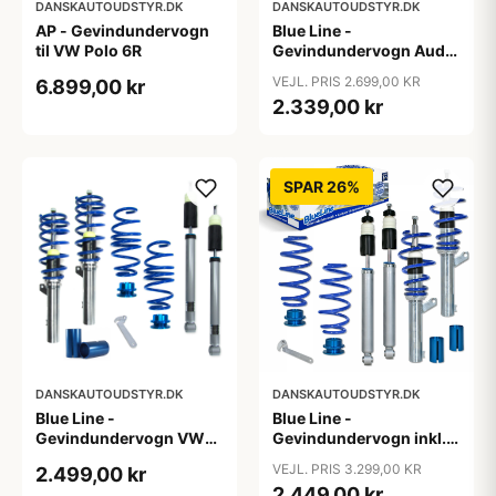
DANSKAUTOUDSTYR.DK
DANSKAUTOUDSTYR.DK
AP - Gevindundervogn
Blue Line -
til VW Polo 6R
Gevindundervogn Audi
A4 B8 (8K5) TFSI/2.0
VEJL. PRIS 2.699,00 KR
6.899,00 kr
TDI/2.0 TFSI/2.7/3.0
2.339,00 kr
TDI/3.2 FSI, 2007-2011
SPAR 26%
DANSKAUTOUDSTYR.DK
DANSKAUTOUDSTYR.DK
Blue Line -
Blue Line -
Gevindundervogn VW
Gevindundervogn inkl.
Passat B8 (3C) - Årgang
tårnlejer VW Jetta 3, 1.4,
VEJL. PRIS 3.299,00 KR
2.499,00 kr
2014- - Multi-link,
1.4 TSi, 1.6, 2.0, 2.0T /
2.449,00 kr