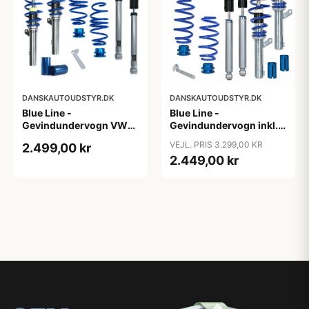
DANSKAUTOUDSTYR.DK
DANSKAUTOUDSTYR.DK
Blue Line -
Blue Line -
Gevindundervogn VW
Gevindundervogn inkl.
Passat B8 (3C) - Årgang
tårnlejer VW Jetta 3, 1.4,
VEJL. PRIS 3.299,00 KR
2.499,00 kr
2014- - Multi-link,
1.4 TSi, 1.6, 2.0, 2.0T /
2.449,00 kr
fjedreben ø50/55 mm
DSG, 1.9 TDi