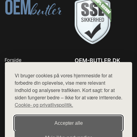
Forside
OEM-BUTLER.DK
Produkter
Tlf. 78768672
Top Rabatter
Vi bruger cookies på vores hjemmeside for at
Mail:
hej@want.dk
Blog
forbedre din oplevelse, vise mere relevant
Kontakt
indhold og analysere trafikken. Kort sagt: for at
Cookie- og privatlivspolitik
siden fungerer bedre – ikke for at være irriterende.
Cookie- og privatlivspolitik.
Denne side er en del af want.dk, der udgiver en række
Accepter alle
hjemmesider med præsentation af forskellige produkter fra
diverse webshops. Der sælges ikke varer fra denne side - vi