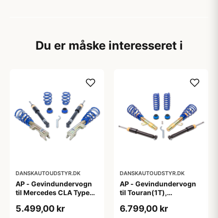
Du er måske interesseret i
DANSKAUTOUDSTYR.DK
DANSKAUTOUDSTYR.DK
AP - Gevindundervogn
AP - Gevindundervogn
til Mercedes CLA Type
til Touran(1T),
117,245 G
Passat(3C), A3/S3
5.499,00 kr
6.799,00 kr
Quattro(8P), fjedreben