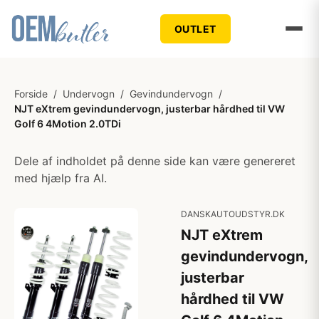
OUTLET
Forside
/
Undervogn
/
Gevindundervogn
/
NJT eXtrem gevindundervogn, justerbar hårdhed til VW
Golf 6 4Motion 2.0TDi
Dele af indholdet på denne side kan være genereret
med hjælp fra AI.
DANSKAUTOUDSTYR.DK
NJT eXtrem
gevindundervogn,
justerbar
hårdhed til VW