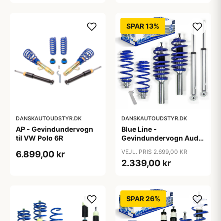
Ø55mm
SPAR 13%
DANSKAUTOUDSTYR.DK
DANSKAUTOUDSTYR.DK
AP - Gevindundervogn
Blue Line -
til VW Polo 6R
Gevindundervogn Audi
A4 B8 (8K5) TFSI/2.0
VEJL. PRIS 2.699,00 KR
6.899,00 kr
TDI/2.0 TFSI/2.7/3.0
2.339,00 kr
TDI/3.2 FSI, 2007-2011
SPAR 26%