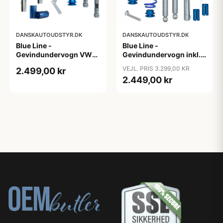
DANSKAUTOUDSTYR.DK
DANSKAUTOUDSTYR.DK
Blue Line -
Blue Line -
Gevindundervogn VW
Gevindundervogn inkl.
Passat B8 (3C) - Årgang
tårnlejer VW Jetta 3, 1.4,
VEJL. PRIS 3.299,00 KR
2.499,00 kr
2014- - Multi-link,
1.4 TSi, 1.6, 2.0, 2.0T /
2.449,00 kr
fjedreben ø50/55 mm
DSG, 1.9 TDi