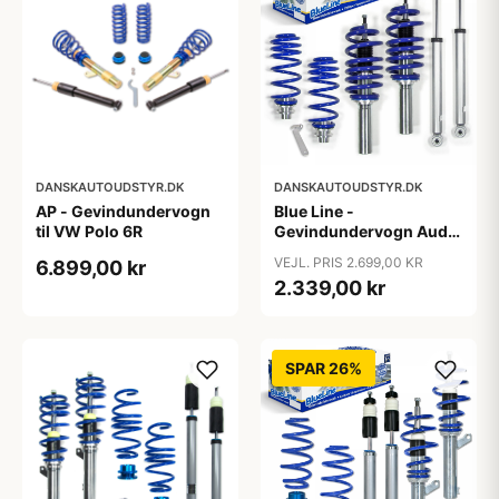
DANSKAUTOUDSTYR.DK
DANSKAUTOUDSTYR.DK
AP - Gevindundervogn
Blue Line -
til VW Polo 6R
Gevindundervogn Audi
A4 B8 (8K5) TFSI/2.0
VEJL. PRIS 2.699,00 KR
6.899,00 kr
TDI/2.0 TFSI/2.7/3.0
2.339,00 kr
TDI/3.2 FSI, 2007-2011
SPAR 26%