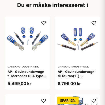
Du er måske interesseret i
DANSKAUTOUDSTYR.DK
DANSKAUTOUDSTYR.DK
AP - Gevindundervogn
AP - Gevindundervogn
til Mercedes CLA Type
til Touran(1T),
117,245 G
Passat(3C), A3/S3
5.499,00 kr
6.799,00 kr
Quattro(8P), fjedreben
Ø55mm
SPAR 13%