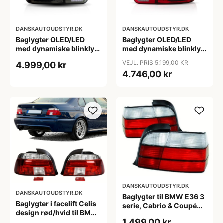
DANSKAUTOUDSTYR.DK
DANSKAUTOUDSTYR.DK
Baglygter OLED/LED
Baglygter OLED/LED
med dynamiske blinklys
med dynamiske blinklys,
til BMW F32/F33/F36,
klar rød til BMW
VEJL. PRIS 5.199,00 KR
4.999,00 kr
Årgang 2013-2021
F32/F33/F36, Årgang
4.746,00 kr
2013-2021
DANSKAUTOUDSTYR.DK
DANSKAUTOUDSTYR.DK
Baglygter til BMW E36 3
Baglygter i facelift Celis
serie, Cabrio & Coupé
design rød/hvid til BMW
(inkl. M3) rød/hvid
1.499,00 kr
E39 5 serie, sedan (før