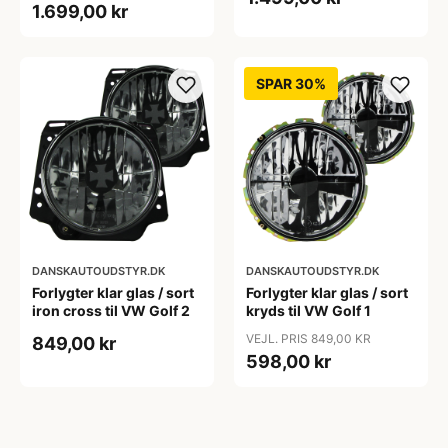
1.699,00 kr
facelift), 11.1995-
09.2000
SPAR 30%
DANSKAUTOUDSTYR.DK
DANSKAUTOUDSTYR.DK
Forlygter klar glas / sort
Forlygter klar glas / sort
iron cross til VW Golf 2
kryds til VW Golf 1
VEJL. PRIS 849,00 KR
849,00 kr
598,00 kr