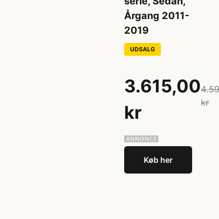
serie, Sedan,
Årgang 2011-
2019
UDSALG
3.615,00
4.5
kr
kr
Køb her