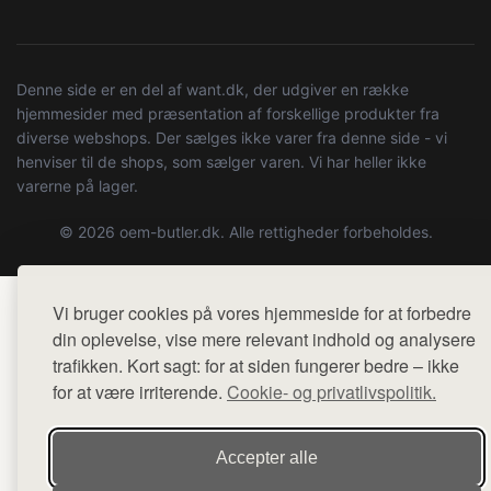
Denne side er en del af want.dk, der udgiver en række
hjemmesider med præsentation af forskellige produkter fra
diverse webshops. Der sælges ikke varer fra denne side - vi
henviser til de shops, som sælger varen. Vi har heller ikke
varerne på lager.
© 2026 oem-butler.dk. Alle rettigheder forbeholdes.
Vi bruger cookies på vores hjemmeside for at forbedre
din oplevelse, vise mere relevant indhold og analysere
trafikken. Kort sagt: for at siden fungerer bedre – ikke
for at være irriterende.
Cookie- og privatlivspolitik.
Accepter alle