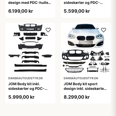
design med PDC-huller
sideskørter og PDC-
til BMW 5 serie G30 LCI,
huller til BMW 5 serie
6.199,00 kr
5.599,00 kr
årgang 2020-,
F10 LCI, 20132017
Sportspakke
DANSKAUTOUDSTYR.DK
DANSKAUTOUDSTYR.DK
JOM Body kit inkl.
JOM Body kit sport
sideskørter og PDC-
design inkl. sideskørter
huller til BMW 5 serie
m. PDC-udskæringer
5.999,00 kr
8.299,00 kr
F10 sedan, Årgang
BMW 1 serie F20 LCI 5-
2010-2013
dørs, 2015-2019