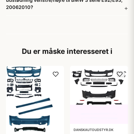
udstødning venstre/højre til BMW 3 serie E92/E93,
20062010?
Du er måske interesseret i
DANSKAUTOUDSTYR.DK