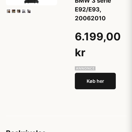
BMW 3 serie
E92/E93,
20062010
6.199,00
kr
Køb her