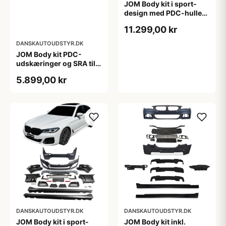
JOM Body kit i sport-
design med PDC-huller
og SRA til BMW 5 serie
11.299,00 kr
G30, 2017
DANSKAUTOUDSTYR.DK
JOM Body kit PDC-
udskæringer og SRA til
BMW 4-serie F36 Gran
5.899,00 kr
Coupé , 2014
DANSKAUTOUDSTYR.DK
DANSKAUTOUDSTYR.DK
JOM Body kit i sport-
JOM Body kit inkl.