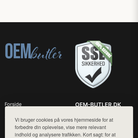
Forside
OEM-BUTLER.DK
Produkter
Tlf. 78768672
Top Rabatter
Vi bruger cookies på vores hjemmeside for at
Mail:
hej@want.dk
Blog
forbedre din oplevelse, vise mere relevant
Kontakt
indhold og analysere trafikken. Kort sagt: for at