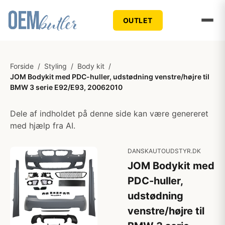
OUTLET
Forside
/
Styling
/
Body kit
/
JOM Bodykit med PDC-huller, udstødning venstre/højre til
BMW 3 serie E92/E93, 20062010
Dele af indholdet på denne side kan være genereret
med hjælp fra AI.
DANSKAUTOUDSTYR.DK
JOM Bodykit med
PDC-huller,
udstødning
venstre/højre til