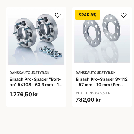
SPAR 8%
DANSKAUTOUDSTYR.DK
DANSKAUTOUDSTYR.DK
Eibach Pro-Spacer "Bolt-
Eibach Pro-Spacer 3x112
on" 5x108 - 63,3 mm - 15
- 57 mm - 10 mm (Per
mm (per aksel)
aksel) - KBA91465
VEJL. PRIS 845,50 KR
1.776,50 kr
782,00 kr