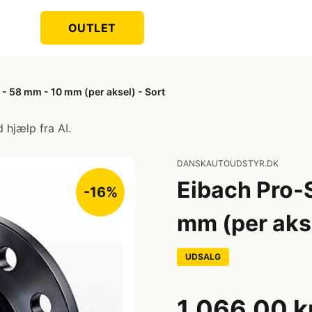
OUTLET
- 58 mm - 10 mm (per aksel) - Sort
 hjælp fra AI.
DANSKAUTOUDSTYR.DK
Eibach Pro-
-16%
mm (per akse
UDSALG
1.066,00 k