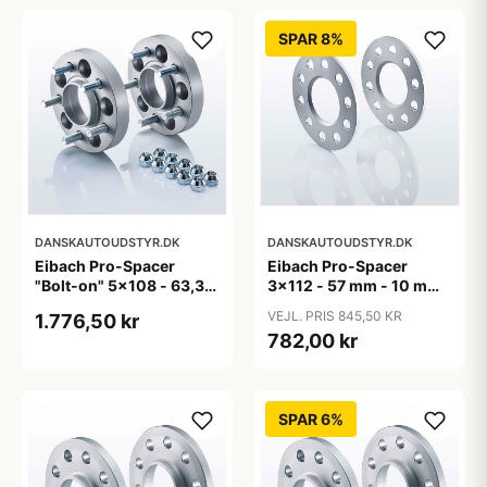
SPAR 8%
DANSKAUTOUDSTYR.DK
DANSKAUTOUDSTYR.DK
Eibach Pro-Spacer
Eibach Pro-Spacer
"Bolt-on" 5x108 - 63,3
3x112 - 57 mm - 10 mm
mm - 15 mm (per aksel)
(Per aksel) - KBA91465
VEJL. PRIS 845,50 KR
1.776,50 kr
782,00 kr
SPAR 6%