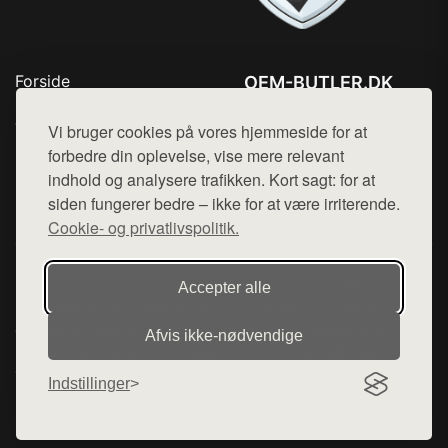
Forside
OEM-BUTLER.DK
Produkter
Tlf. 78768672
Top Rabatter
Vi bruger cookies på vores hjemmeside for at
Mail:
hej@want.dk
Blog
forbedre din oplevelse, vise mere relevant
Kontakt
indhold og analysere trafikken. Kort sagt: for at
Cookie- og privatlivspolitik
siden fungerer bedre – ikke for at være irriterende.
Cookie- og privatlivspolitik.
Denne side er en del af want.dk, der udgiver en række
Accepter alle
hjemmesider med præsentation af forskellige produkter fra
diverse webshops. Der sælges ikke varer fra denne side - vi
Afvis ikke‑nødvendige
henviser til de shops, som sælger varen. Vi har heller ikke
varerne på lager.
Indstillinger
© 2026 oem-butler.dk. Alle rettigheder forbeholdes.