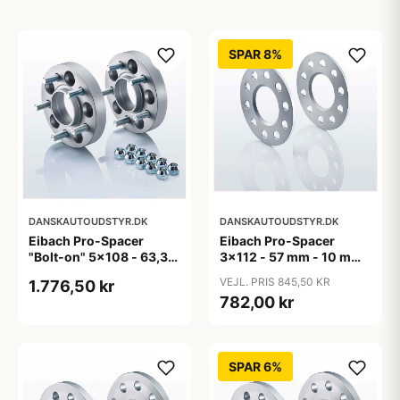
SPAR 8%
DANSKAUTOUDSTYR.DK
DANSKAUTOUDSTYR.DK
Eibach Pro-Spacer
Eibach Pro-Spacer
"Bolt-on" 5x108 - 63,3
3x112 - 57 mm - 10 mm
mm - 15 mm (per aksel)
(Per aksel) - KBA91465
VEJL. PRIS 845,50 KR
1.776,50 kr
782,00 kr
SPAR 6%