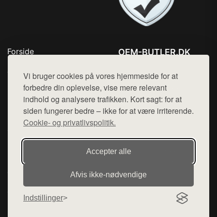
Forside
OEM-BUTLER.DK
Produkter
Tlf. 78768672
Top Rabatter
Vi bruger cookies på vores hjemmeside for at
Mail:
hej@want.dk
Blog
forbedre din oplevelse, vise mere relevant
Kontakt
indhold og analysere trafikken. Kort sagt: for at
Cookie- og privatlivspolitik
siden fungerer bedre – ikke for at være irriterende.
Cookie- og privatlivspolitik.
Denne side er en del af want.dk, der udgiver en række
Accepter alle
hjemmesider med præsentation af forskellige produkter fra
diverse webshops. Der sælges ikke varer fra denne side - vi
Afvis ikke‑nødvendige
henviser til de shops, som sælger varen. Vi har heller ikke
varerne på lager.
Indstillinger
© 2026 oem-butler.dk. Alle rettigheder forbeholdes.