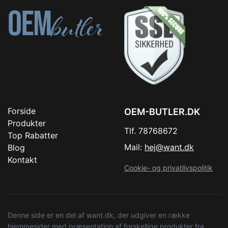
Forside
OEM-BUTLER.DK
Produkter
Tlf. 78768672
Top Rabatter
Mail:
hej@want.dk
Blog
Kontakt
Cookie- og privatlivspolitik
Denne side er en del af want.dk, der udgiver en række
hjemmesider med præsentation af forskellige produkter fra