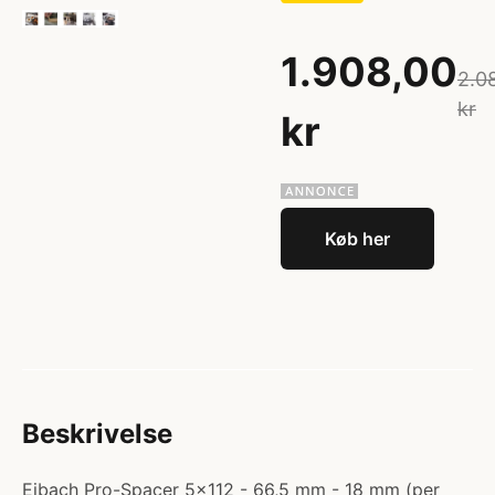
1.908,00
2.0
kr
kr
Køb her
Beskrivelse
Eibach Pro-Spacer 5x112 - 66,5 mm - 18 mm (per