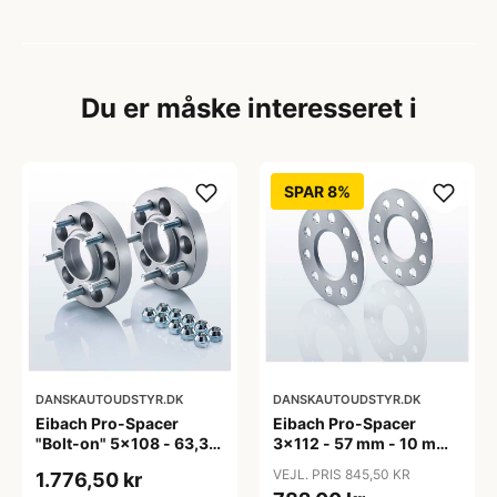
Du er måske interesseret i
SPAR 8%
DANSKAUTOUDSTYR.DK
DANSKAUTOUDSTYR.DK
Eibach Pro-Spacer
Eibach Pro-Spacer
"Bolt-on" 5x108 - 63,3
3x112 - 57 mm - 10 mm
mm - 15 mm (per aksel)
(Per aksel) - KBA91465
VEJL. PRIS 845,50 KR
1.776,50 kr