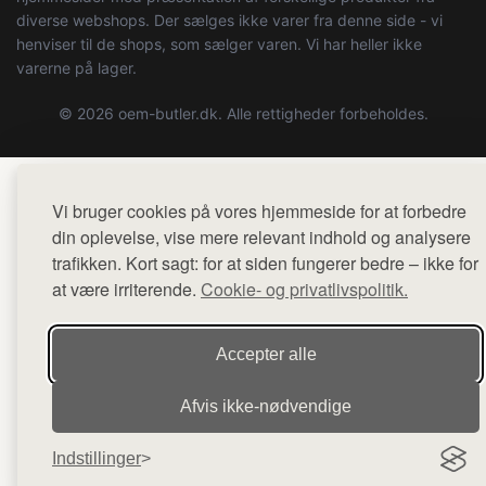
diverse webshops. Der sælges ikke varer fra denne side - vi
henviser til de shops, som sælger varen. Vi har heller ikke
varerne på lager.
© 2026 oem-butler.dk. Alle rettigheder forbeholdes.
Vi bruger cookies på vores hjemmeside for at forbedre
din oplevelse, vise mere relevant indhold og analysere
trafikken. Kort sagt: for at siden fungerer bedre – ikke for
at være irriterende.
Cookie- og privatlivspolitik.
Accepter alle
Afvis ikke‑nødvendige
Indstillinger