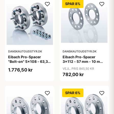
SPAR 8%
DANSKAUTOUDSTYR.DK
DANSKAUTOUDSTYR.DK
Eibach Pro-Spacer
Eibach Pro-Spacer
"Bolt-on" 5x108 - 63,3
3x112 - 57 mm - 10 mm
mm - 15 mm (per aksel)
(Per aksel) - KBA91465
VEJL. PRIS 845,50 KR
1.776,50 kr
782,00 kr
SPAR 6%