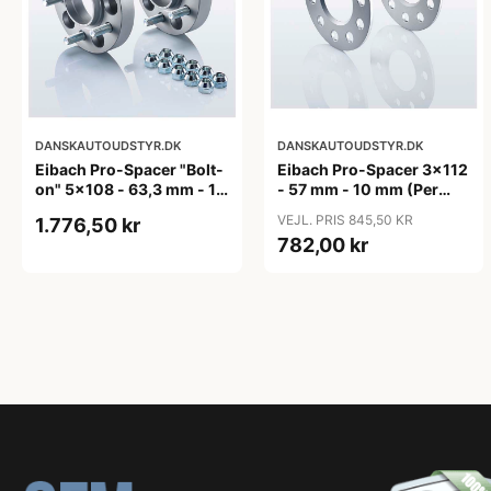
DANSKAUTOUDSTYR.DK
DANSKAUTOUDSTYR.DK
Eibach Pro-Spacer "Bolt-
Eibach Pro-Spacer 3x112
on" 5x108 - 63,3 mm - 15
- 57 mm - 10 mm (Per
mm (per aksel)
aksel) - KBA91465
VEJL. PRIS 845,50 KR
1.776,50 kr
782,00 kr