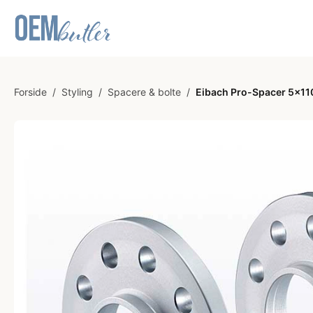
Forside
/
Styling
/
Spacere & bolte
/
Eibach Pro-Spacer 5x110