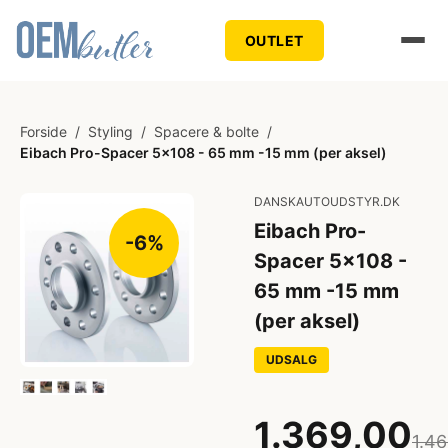
OUTLET
Forside
/
Styling
/
Spacere & bolte
/
Eibach Pro-Spacer 5x108 - 65 mm -15 mm (per aksel)
DANSKAUTOUDSTYR.DK
Eibach Pro-
-6%
Spacer 5x108 -
65 mm -15 mm
(per aksel)
UDSALG
1.369,00
1.4