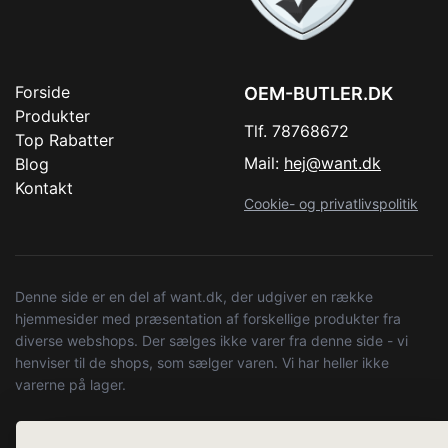
Forside
OEM-BUTLER.DK
Produkter
Tlf. 78768672
Top Rabatter
Mail:
hej@want.dk
Blog
Kontakt
Cookie- og privatlivspolitik
Denne side er en del af want.dk, der udgiver en række
hjemmesider med præsentation af forskellige produkter fra
diverse webshops. Der sælges ikke varer fra denne side - vi
henviser til de shops, som sælger varen. Vi har heller ikke
varerne på lager.
© 2026 oem-butler.dk. Alle rettigheder forbeholdes.