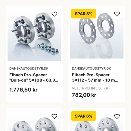
SPAR 8%
DANSKAUTOUDSTYR.DK
DANSKAUTOUDSTYR.DK
Eibach Pro-Spacer
Eibach Pro-Spacer
"Bolt-on" 5x108 - 63,3
3x112 - 57 mm - 10 mm
mm - 15 mm (per aksel)
(Per aksel) - KBA91465
VEJL. PRIS 845,50 KR
1.776,50 kr
782,00 kr
SPAR 6%