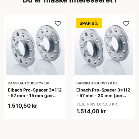
SPAR 6%
DANSKAUTOUDSTYR.DK
DANSKAUTOUDSTYR.DK
Eibach Pro-Spacer 3x112
Eibach Pro-Spacer 3x112
- 57 mm - 15 mm (per
- 57 mm - 20 mm (per
aksel)
aksel)
VEJL. PRIS 1.615,00 KR
1.510,50 kr
1.514,00 kr