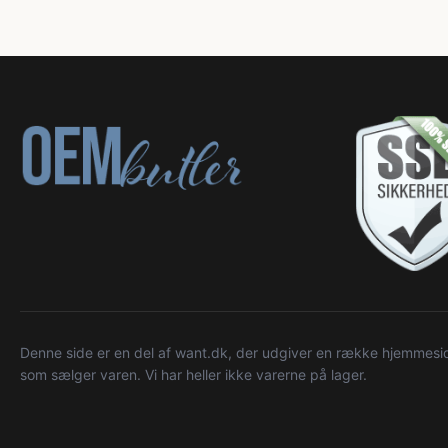
Denne side er en del af want.dk, der udgiver en række hjemmeside
som sælger varen. Vi har heller ikke varerne på lager.