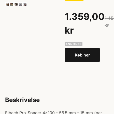
1.359,00
1.45
kr
kr
Køb her
Beskrivelse
Eibach Pro-Spacer 4x100 - 56,5 mm - 15 mm (per