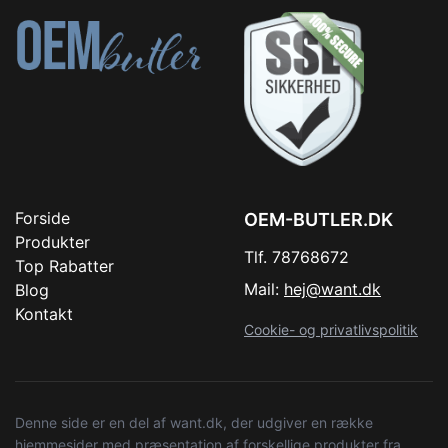
Forside
OEM-BUTLER.DK
Produkter
Tlf. 78768672
Top Rabatter
Mail:
hej@want.dk
Blog
Kontakt
Cookie- og privatlivspolitik
Denne side er en del af want.dk, der udgiver en række
hjemmesider med præsentation af forskellige produkter fra