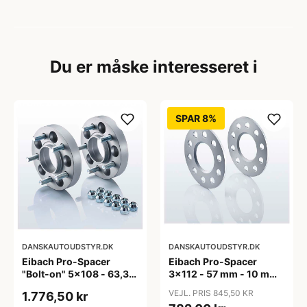
Du er måske interesseret i
SPAR 8%
DANSKAUTOUDSTYR.DK
DANSKAUTOUDSTYR.DK
Eibach Pro-Spacer
Eibach Pro-Spacer
"Bolt-on" 5x108 - 63,3
3x112 - 57 mm - 10 mm
mm - 15 mm (per aksel)
(Per aksel) - KBA91465
VEJL. PRIS 845,50 KR
1.776,50 kr