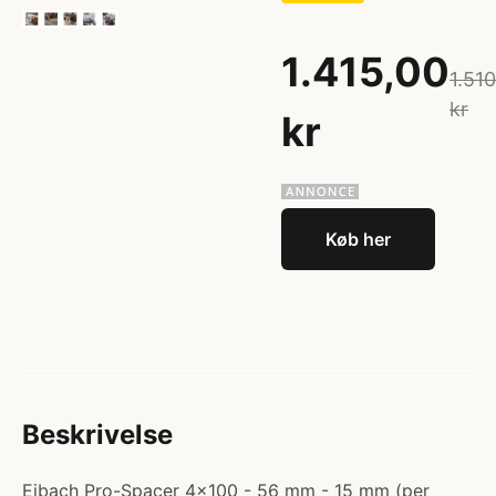
1.415,00
1.51
kr
kr
Køb her
Beskrivelse
Eibach Pro-Spacer 4x100 - 56 mm - 15 mm (per