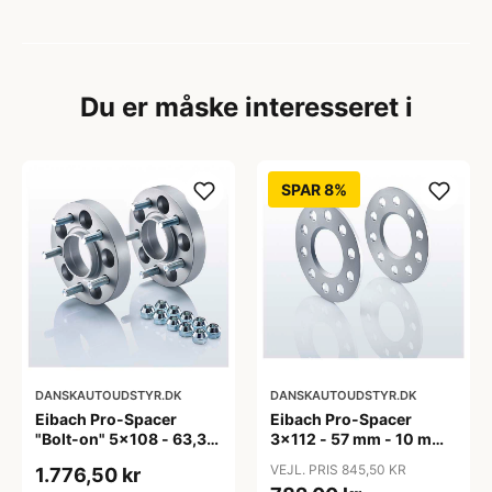
Du er måske interesseret i
SPAR 8%
DANSKAUTOUDSTYR.DK
DANSKAUTOUDSTYR.DK
Eibach Pro-Spacer
Eibach Pro-Spacer
"Bolt-on" 5x108 - 63,3
3x112 - 57 mm - 10 mm
mm - 15 mm (per aksel)
(Per aksel) - KBA91465
VEJL. PRIS 845,50 KR
1.776,50 kr