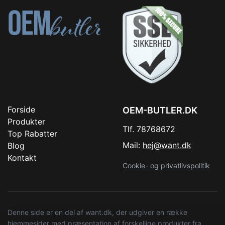
Forside
OEM-BUTLER.DK
Produkter
Tlf. 78768672
Top Rabatter
Mail:
hej@want.dk
Blog
Kontakt
Cookie- og privatlivspolitik
Denne side er en del af want.dk, der udgiver en række
hjemmesider med præsentation af forskellige produkter fra