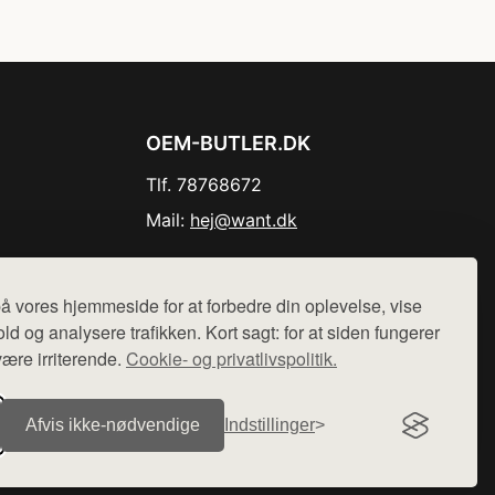
OEM-BUTLER.DK
Tlf. 78768672
Mail:
hej@want.dk
Cookie- og privatlivspolitik
å vores hjemmeside for at forbedre din oplevelse, vise
ld og analysere trafikken. Kort sagt: for at siden fungerer
være irriterende.
Cookie- og privatlivspolitik.
r sælges ikke varer fra denne side - vi henviser til de shops,
Afvis ikke‑nødvendige
Indstillinger