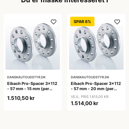
SPAR 6%
DANSKAUTOUDSTYR.DK
DANSKAUTOUDSTYR.DK
Eibach Pro-Spacer 3x112
Eibach Pro-Spacer 3x112
- 57 mm - 15 mm (per
- 57 mm - 20 mm (per
aksel)
aksel)
VEJL. PRIS 1.615,00 KR
1.510,50 kr
1.514,00 kr