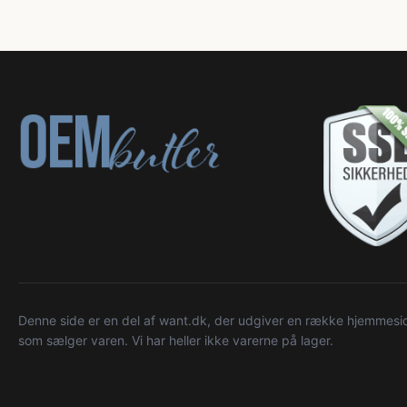
Denne side er en del af want.dk, der udgiver en række hjemmeside
som sælger varen. Vi har heller ikke varerne på lager.