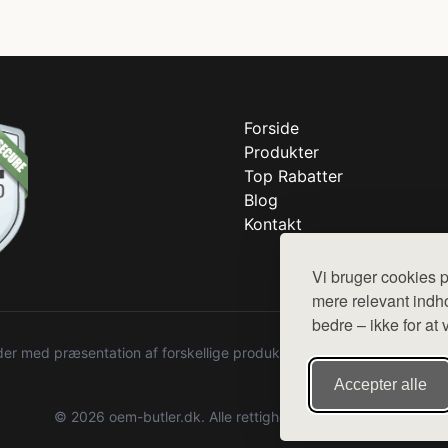
Forside
Produkter
Top Rabatter
Blog
Kontakt
Vi bruger cookies p
mere relevant indho
bedre – ikke for at 
r med præsentation af forskellige produkter fra diverse webshops. De
Accepter alle
© 2026 oem-butler.dk. Alle rettigheder forbeholdes.