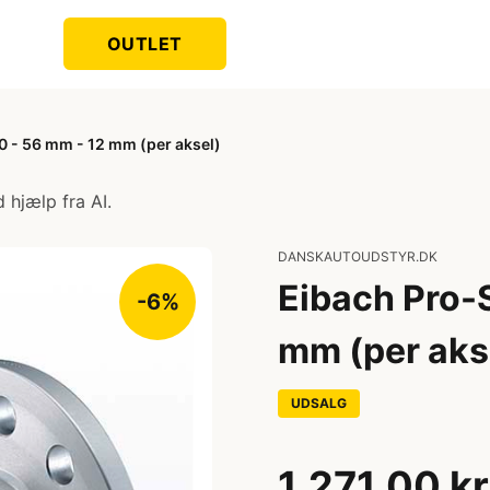
OUTLET
 - 56 mm - 12 mm (per aksel)
 hjælp fra AI.
DANSKAUTOUDSTYR.DK
Eibach Pro-
-6%
mm (per aks
UDSALG
1.271,00 kr