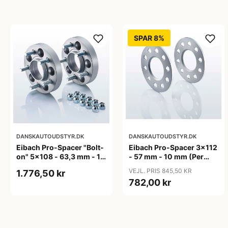
SPAR 8%
DANSKAUTOUDSTYR.DK
DANSKAUTOUDSTYR.DK
Eibach Pro-Spacer "Bolt-
Eibach Pro-Spacer 3x112
on" 5x108 - 63,3 mm - 15
- 57 mm - 10 mm (Per
mm (per aksel)
aksel) - KBA91465
VEJL. PRIS 845,50 KR
1.776,50 kr
782,00 kr