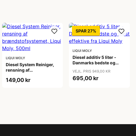
SPAR 27%
LIQUI MOLY
Diesel additiv 5 liter -
LIQUI MOLY
Danmarks bedste og
Diesel System Reiniger,
mest effektive fra Liqui
rensning af
VEJL. PRIS 949,00 KR
Moly
brændstofsystemet,
695,00 kr
149,00 kr
Liqui Moly, 500ml