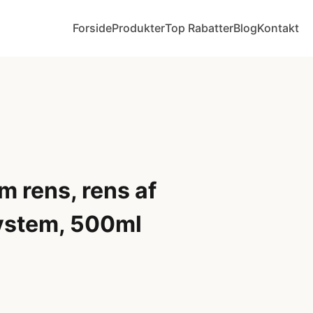
Forside
Produkter
Top Rabatter
Blog
Kontakt
m rens, rens af
ystem, 500ml