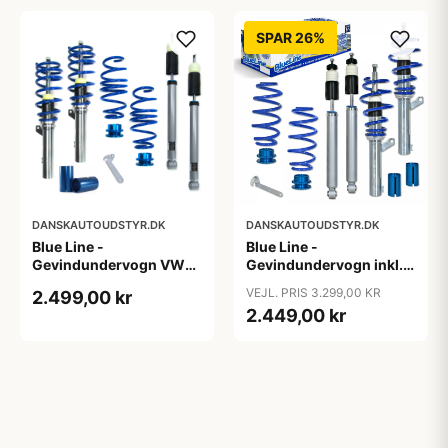
SPAR 26%
DANSKAUTOUDSTYR.DK
DANSKAUTOUDSTYR.DK
Blue Line -
Blue Line -
Gevindundervogn VW
Gevindundervogn inkl.
Passat B8 (3C) - Årgang
tårnlejer VW Jetta 3, 1.4,
VEJL. PRIS 3.299,00 KR
2.499,00 kr
2014- - Multi-link,
1.4 TSi, 1.6, 2.0, 2.0T /
2.449,00 kr
fjedreben ø50/55 mm
DSG, 1.9 TDi