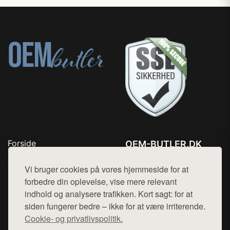
Forside
OEM-BUTLER.DK
Produkter
Tlf. 78768672
Top Rabatter
Vi bruger cookies på vores hjemmeside for at
Mail:
hej@want.dk
Blog
forbedre din oplevelse, vise mere relevant
Kontakt
indhold og analysere trafikken. Kort sagt: for at
Cookie- og privatlivspolitik
siden fungerer bedre – ikke for at være irriterende.
Cookie- og privatlivspolitik.