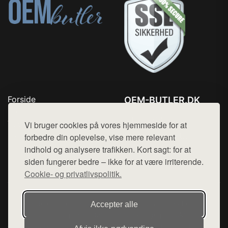
Forside
OEM-BUTLER.DK
Produkter
Tlf. 78768672
Top Rabatter
Vi bruger cookies på vores hjemmeside for at
Mail:
hej@want.dk
Blog
forbedre din oplevelse, vise mere relevant
Kontakt
indhold og analysere trafikken. Kort sagt: for at
Cookie- og privatlivspolitik
siden fungerer bedre – ikke for at være irriterende.
Cookie- og privatlivspolitik.
Denne side er en del af want.dk, der udgiver en række
Accepter alle
hjemmesider med præsentation af forskellige produkter fra
diverse webshops. Der sælges ikke varer fra denne side - vi