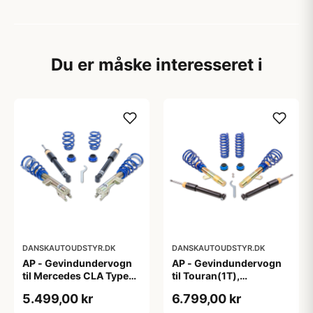
Du er måske interesseret i
DANSKAUTOUDSTYR.DK
DANSKAUTOUDSTYR.DK
AP - Gevindundervogn
AP - Gevindundervogn
til Mercedes CLA Type
til Touran(1T),
117,245 G
Passat(3C), A3/S3
5.499,00 kr
6.799,00 kr
Quattro(8P), fjedreben