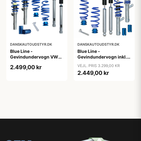
DANSKAUTOUDSTYR.DK
DANSKAUTOUDSTYR.DK
Blue Line -
Blue Line -
Gevindundervogn VW
Gevindundervogn inkl.
Passat B8 (3C) - Årgang
tårnlejer VW Jetta 3, 1.4,
VEJL. PRIS 3.299,00 KR
2.499,00 kr
2014- - Multi-link,
1.4 TSi, 1.6, 2.0, 2.0T /
2.449,00 kr
fjedreben ø50/55 mm
DSG, 1.9 TDi