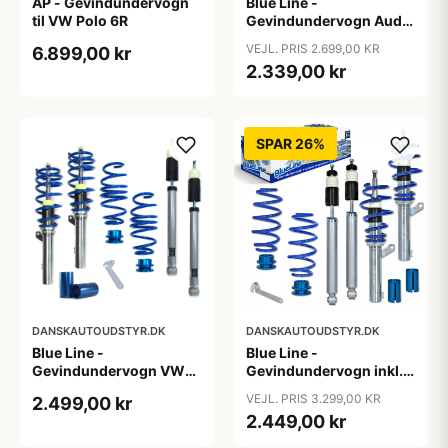
AP - Gevindundervogn
Blue Line -
til VW Polo 6R
Gevindundervogn Audi
A4 B8 (8K5) TFSI/2.0
VEJL. PRIS 2.699,00 KR
6.899,00 kr
TDI/2.0 TFSI/2.7/3.0
2.339,00 kr
TDI/3.2 FSI, 2007-2011
SPAR 26%
DANSKAUTOUDSTYR.DK
DANSKAUTOUDSTYR.DK
Blue Line -
Blue Line -
Gevindundervogn VW
Gevindundervogn inkl.
Passat B8 (3C) - Årgang
tårnlejer VW Jetta 3, 1.4,
VEJL. PRIS 3.299,00 KR
2.499,00 kr
2014- - Multi-link,
1.4 TSi, 1.6, 2.0, 2.0T /
2.449,00 kr
fjedreben ø50/55 mm
DSG, 1.9 TDi