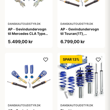
DANSKAUTOUDSTYR.DK
DANSKAUTOUDSTYR.DK
AP - Gevindundervogn
AP - Gevindundervogn
til Mercedes CLA Type
til Touran(1T),
117,245 G
Passat(3C), A3/S3
5.499,00 kr
6.799,00 kr
Quattro(8P), fjedreben
Ø55mm
SPAR 13%
DANSKAUTOUDSTYR.DK
DANSKAUTOUDSTYR.DK