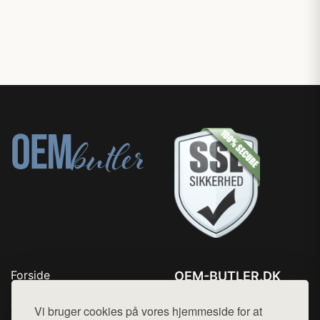
Forside
OEM-BUTLER.DK
Produkter
Tlf. 78768672
Top Rabatter
Vi bruger cookies på vores hjemmeside for at