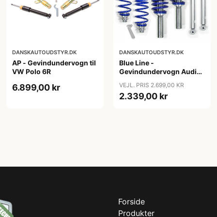
DANSKAUTOUDSTYR.DK
DANSKAUTOUDSTYR.DK
AP - Gevindundervogn til
Blue Line -
VW Polo 6R
Gevindundervogn Audi
A4 B8 (8K5) TFSI/2.0
VEJL. PRIS 2.699,00 KR
6.899,00 kr
TDI/2.0 TFSI/2.7/3.0
2.339,00 kr
TDI/3.2 FSI, 2007-2011
Forside
Produkter