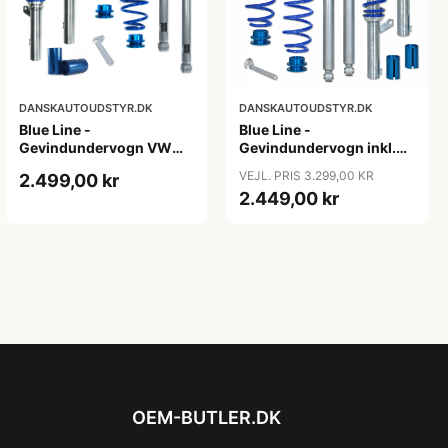
DANSKAUTOUDSTYR.DK
DANSKAUTOUDSTYR.DK
Blue Line -
Blue Line -
Gevindundervogn VW
Gevindundervogn inkl.
Passat B8 (3C) - Årgang
tårnlejer VW Jetta 3, 1.4,
VEJL. PRIS 3.299,00 KR
2.499,00 kr
2014- - Multi-link,
1.4 TSi, 1.6, 2.0, 2.0T /
2.449,00 kr
fjedreben ø50/55 mm
DSG, 1.9 TDi
OEM-BUTLER.DK