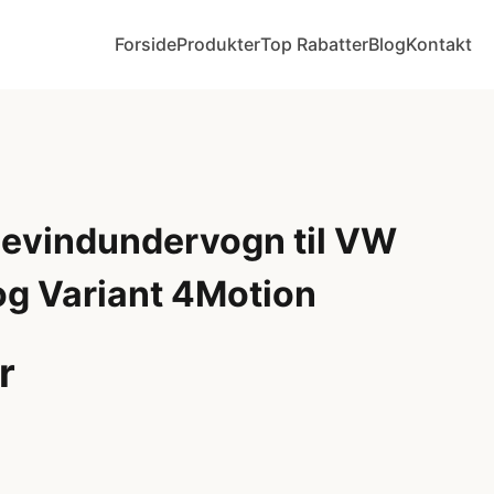
Forside
Produkter
Top Rabatter
Blog
Kontakt
 Gevindundervogn til VW
og Variant 4Motion
r