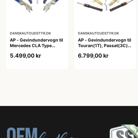
DANSKAUTOUDSTYR.DK
DANSKAUTOUDSTYR.DK
AP - Gevindundervogn til
AP - Gevindundervogn til
Mercedes CLA Type
Touran(1T), Passat(3C),
117,245 G
A3/S3 Quattro(8P),
5.499,00 kr
6.799,00 kr
fjedreben Ø55mm