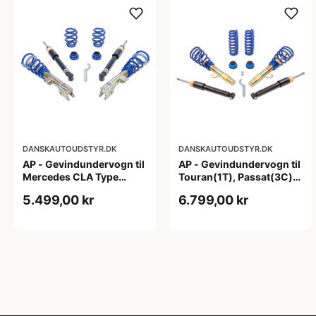
DANSKAUTOUDSTYR.DK
DANSKAUTOUDSTYR.DK
AP - Gevindundervogn til
AP - Gevindundervogn til
Mercedes CLA Type
Touran(1T), Passat(3C),
117,245 G
A3/S3 Quattro(8P),
5.499,00 kr
6.799,00 kr
fjedreben Ø55mm