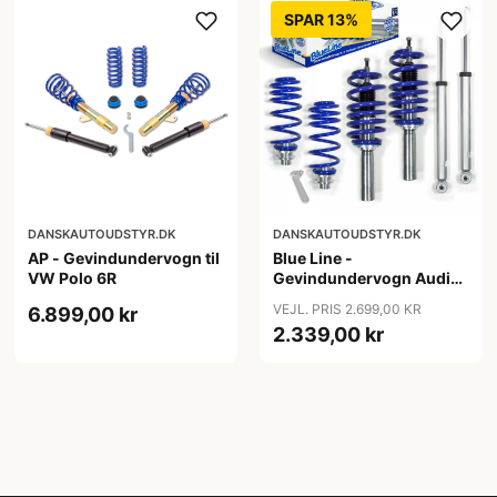
SPAR 13%
DANSKAUTOUDSTYR.DK
DANSKAUTOUDSTYR.DK
AP - Gevindundervogn til
Blue Line -
VW Polo 6R
Gevindundervogn Audi
A4 B8 (8K5) TFSI/2.0
VEJL. PRIS 2.699,00 KR
6.899,00 kr
TDI/2.0 TFSI/2.7/3.0
2.339,00 kr
TDI/3.2 FSI, 2007-2011