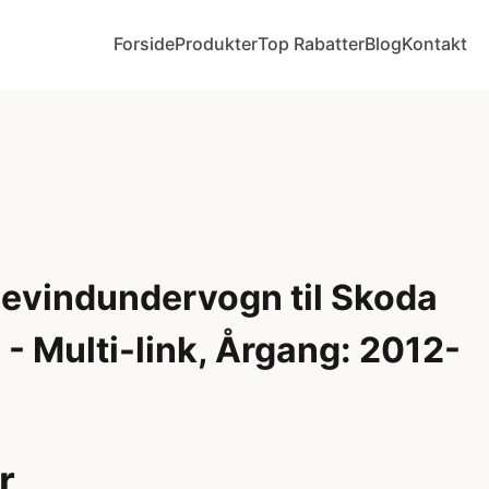
Forside
Produkter
Top Rabatter
Blog
Kontakt
Gevindundervogn til Skoda
 - Multi-link, Årgang: 2012-
r