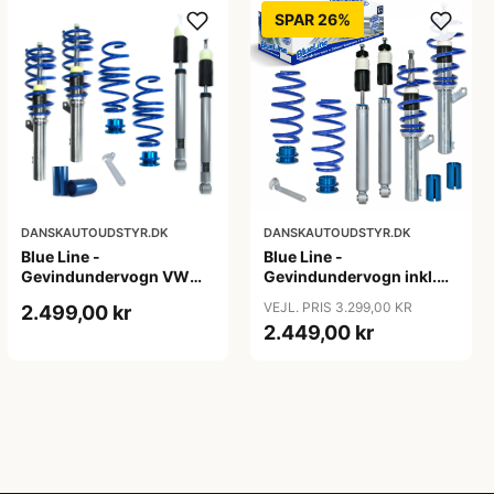
SPAR 26%
DANSKAUTOUDSTYR.DK
DANSKAUTOUDSTYR.DK
Blue Line -
Blue Line -
Gevindundervogn VW
Gevindundervogn inkl.
Passat B8 (3C) - Årgang
tårnlejer VW Jetta 3, 1.4,
VEJL. PRIS 3.299,00 KR
2.499,00 kr
2014- - Multi-link,
1.4 TSi, 1.6, 2.0, 2.0T /
2.449,00 kr
fjedreben ø50/55 mm
DSG, 1.9 TDi