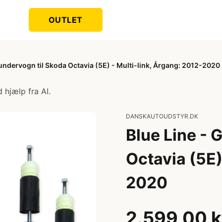
OUTLET
undervogn til Skoda Octavia (5E) - Multi-link, Årgang: 2012-2020
 hjælp fra AI.
DANSKAUTOUDSTYR.DK
Blue Line - 
Octavia (5E)
2020
2.599,00 k