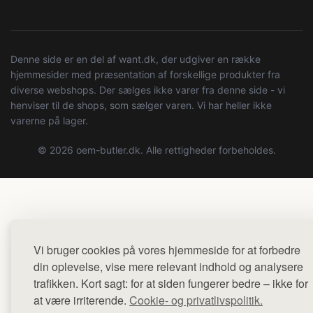
Denne side er en del af want.dk, der udgiver en række
hjemmesider med præsentation af forskellige produkter fra
diverse webshops. Der sælges ikke varer fra denne side - vi
henviser til de shops, som sælger varen. Vi har heller ikke
varerne på lager.
© 2026 oem-butler.dk. Alle rettigheder forbeholdes.
Vi bruger cookies på vores hjemmeside for at forbedre
din oplevelse, vise mere relevant indhold og analysere
trafikken. Kort sagt: for at siden fungerer bedre – ikke for
at være irriterende.
Cookie- og privatlivspolitik.