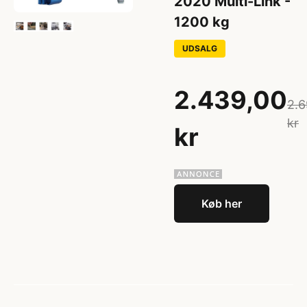
2020 Multi-Link -
1200 kg
UDSALG
2.439,00
2.6
kr
kr
Køb her