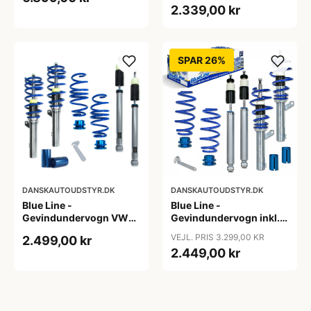
2.339,00 kr
TDI/3.2 FSI, 2007-2011
SPAR 26%
DANSKAUTOUDSTYR.DK
DANSKAUTOUDSTYR.DK
Blue Line -
Blue Line -
Gevindundervogn VW
Gevindundervogn inkl.
Passat B8 (3C) - Årgang
tårnlejer VW Jetta 3, 1.4,
VEJL. PRIS 3.299,00 KR
2.499,00 kr
2014- - Multi-link,
1.4 TSi, 1.6, 2.0, 2.0T /
2.449,00 kr
fjedreben ø50/55 mm
DSG, 1.9 TDi