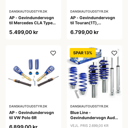
DANSKAUTOUDSTYR.DK
DANSKAUTOUDSTYR.DK
AP - Gevindundervogn
AP - Gevindundervogn
til Mercedes CLA Type
til Touran(1T),
117,245 G
Passat(3C), A3/S3
5.499,00 kr
6.799,00 kr
Quattro(8P), fjedreben
Ø55mm
SPAR 13%
DANSKAUTOUDSTYR.DK
DANSKAUTOUDSTYR.DK
AP - Gevindundervogn
Blue Line -
til VW Polo 6R
Gevindundervogn Audi
A4 B8 (8K5) TFSI/2.0
VEJL. PRIS 2.699,00 KR
6.899,00 kr
TDI/2.0 TFSI/2.7/3.0