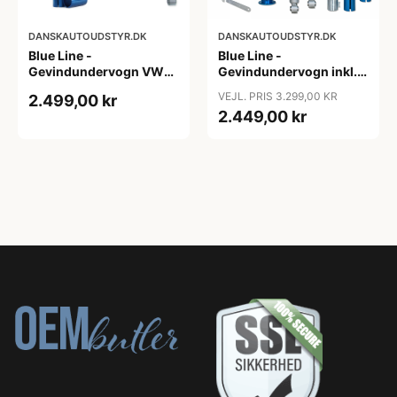
DANSKAUTOUDSTYR.DK
DANSKAUTOUDSTYR.DK
Blue Line -
Blue Line -
Gevindundervogn VW
Gevindundervogn inkl.
Passat B8 (3C) - Årgang
tårnlejer VW Jetta 3, 1.4,
VEJL. PRIS 3.299,00 KR
2.499,00 kr
2014- - Multi-link,
1.4 TSi, 1.6, 2.0, 2.0T /
2.449,00 kr
fjedreben ø50/55 mm
DSG, 1.9 TDi