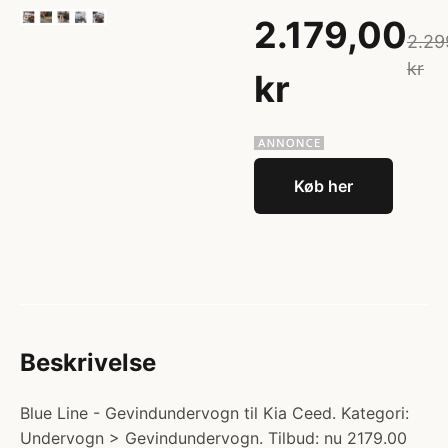
2.179,00
2.29
kr
kr
Køb her
Beskrivelse
Blue Line - Gevindundervogn til Kia Ceed. Kategori:
Undervogn > Gevindundervogn. Tilbud: nu 2179.00