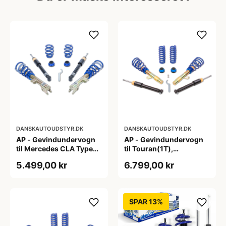
DANSKAUTOUDSTYR.DK
DANSKAUTOUDSTYR.DK
AP - Gevindundervogn
AP - Gevindundervogn
til Mercedes CLA Type
til Touran(1T),
117,245 G
Passat(3C), A3/S3
5.499,00 kr
6.799,00 kr
Quattro(8P), fjedreben
Ø55mm
SPAR 13%