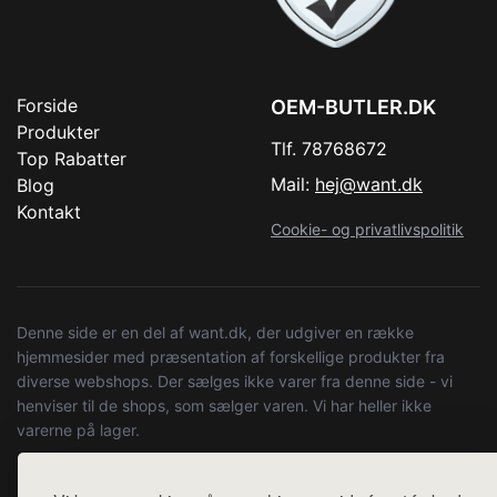
Forside
OEM-BUTLER.DK
Produkter
Tlf. 78768672
Top Rabatter
Mail:
hej@want.dk
Blog
Kontakt
Cookie- og privatlivspolitik
Denne side er en del af want.dk, der udgiver en række
hjemmesider med præsentation af forskellige produkter fra
diverse webshops. Der sælges ikke varer fra denne side - vi
henviser til de shops, som sælger varen. Vi har heller ikke
varerne på lager.
© 2026 oem-butler.dk. Alle rettigheder forbeholdes.