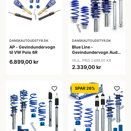
DANSKAUTOUDSTYR.DK
DANSKAUTOUDSTYR.DK
AP - Gevindundervogn
Blue Line -
til VW Polo 6R
Gevindundervogn Audi
A4 B8 (8K5) TFSI/2.0
VEJL. PRIS 2.699,00 KR
6.899,00 kr
TDI/2.0 TFSI/2.7/3.0
2.339,00 kr
TDI/3.2 FSI, 2007-2011
SPAR 26%