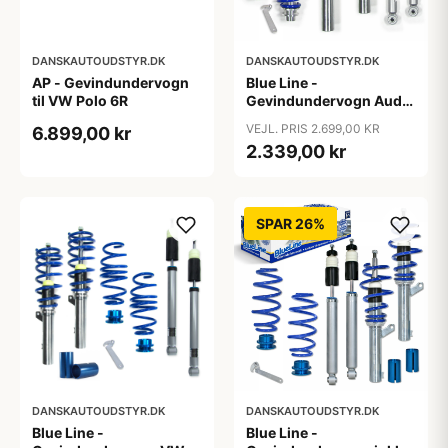
DANSKAUTOUDSTYR.DK
DANSKAUTOUDSTYR.DK
AP - Gevindundervogn
Blue Line -
til VW Polo 6R
Gevindundervogn Audi
A4 B8 (8K5) TFSI/2.0
VEJL. PRIS 2.699,00 KR
6.899,00 kr
TDI/2.0 TFSI/2.7/3.0
2.339,00 kr
TDI/3.2 FSI, 2007-2011
SPAR 26%
DANSKAUTOUDSTYR.DK
DANSKAUTOUDSTYR.DK
Blue Line -
Blue Line -