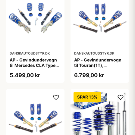
DANSKAUTOUDSTYR.DK
DANSKAUTOUDSTYR.DK
AP - Gevindundervogn
AP - Gevindundervogn
til Mercedes CLA Type
til Touran(1T),
117,245 G
Passat(3C), A3/S3
5.499,00 kr
6.799,00 kr
Quattro(8P), fjedreben
Ø55mm
SPAR 13%