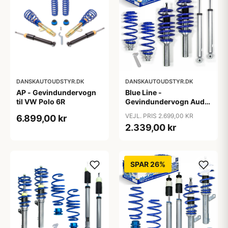
DANSKAUTOUDSTYR.DK
DANSKAUTOUDSTYR.DK
AP - Gevindundervogn
Blue Line -
til VW Polo 6R
Gevindundervogn Audi
A4 B8 (8K5) TFSI/2.0
VEJL. PRIS 2.699,00 KR
6.899,00 kr
TDI/2.0 TFSI/2.7/3.0
2.339,00 kr
TDI/3.2 FSI, 2007-2011
SPAR 26%