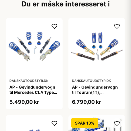
Du er måske interesseret i
DANSKAUTOUDSTYR.DK
DANSKAUTOUDSTYR.DK
AP - Gevindundervogn
AP - Gevindundervogn
til Mercedes CLA Type
til Touran(1T),
117,245 G
Passat(3C), A3/S3
5.499,00 kr
6.799,00 kr
Quattro(8P), fjedreben
Ø55mm
SPAR 13%