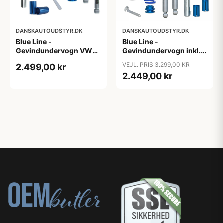
DANSKAUTOUDSTYR.DK
DANSKAUTOUDSTYR.DK
Blue Line -
Blue Line -
Gevindundervogn VW
Gevindundervogn inkl.
Passat B8 (3C) - Årgang
tårnlejer VW Jetta 3, 1.4,
VEJL. PRIS 3.299,00 KR
2.499,00 kr
2014- - Multi-link,
1.4 TSi, 1.6, 2.0, 2.0T /
2.449,00 kr
fjedreben ø50/55 mm
DSG, 1.9 TDi