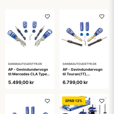
DANSKAUTOUDSTYR.DK
DANSKAUTOUDSTYR.DK
AP - Gevindundervogn
AP - Gevindundervogn
til Mercedes CLA Type
til Touran(1T),
117,245 G
Passat(3C), A3/S3
5.499,00 kr
6.799,00 kr
Quattro(8P), fjedreben
Ø55mm
SPAR 13%