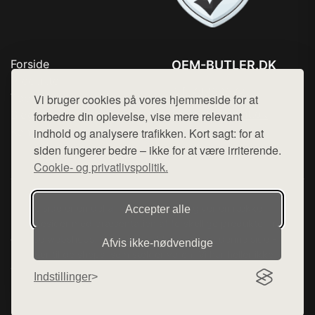
Forside
OEM-BUTLER.DK
Produkter
Tlf. 78768672
Top Rabatter
Vi bruger cookies på vores hjemmeside for at
Mail:
hej@want.dk
Blog
forbedre din oplevelse, vise mere relevant
Kontakt
indhold og analysere trafikken. Kort sagt: for at
Cookie- og privatlivspolitik
siden fungerer bedre – ikke for at være irriterende.
Cookie- og privatlivspolitik.
Denne side er en del af want.dk, der udgiver en række
Accepter alle
hjemmesider med præsentation af forskellige produkter fra
diverse webshops. Der sælges ikke varer fra denne side - vi
Afvis ikke‑nødvendige
henviser til de shops, som sælger varen. Vi har heller ikke
varerne på lager.
Indstillinger
© 2026 oem-butler.dk. Alle rettigheder forbeholdes.