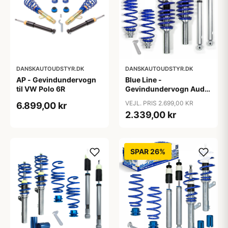
DANSKAUTOUDSTYR.DK
DANSKAUTOUDSTYR.DK
AP - Gevindundervogn
Blue Line -
til VW Polo 6R
Gevindundervogn Audi
A4 B8 (8K5) TFSI/2.0
VEJL. PRIS 2.699,00 KR
6.899,00 kr
TDI/2.0 TFSI/2.7/3.0
2.339,00 kr
TDI/3.2 FSI, 2007-2011
SPAR 26%