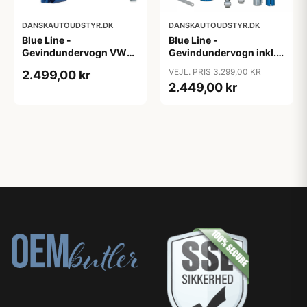
DANSKAUTOUDSTYR.DK
DANSKAUTOUDSTYR.DK
Blue Line -
Blue Line -
Gevindundervogn VW
Gevindundervogn inkl.
Passat B8 (3C) - Årgang
tårnlejer VW Jetta 3, 1.4,
VEJL. PRIS 3.299,00 KR
2.499,00 kr
2014- - Multi-link,
1.4 TSi, 1.6, 2.0, 2.0T /
2.449,00 kr
fjedreben ø50/55 mm
DSG, 1.9 TDi