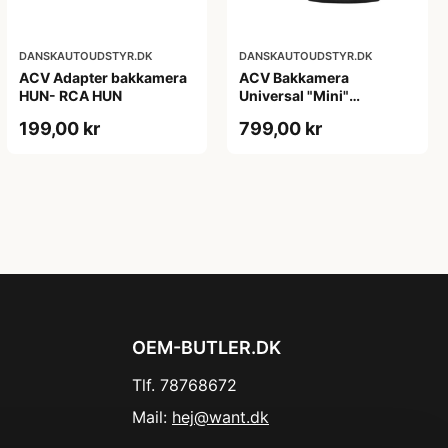
DANSKAUTOUDSTYR.DK
DANSKAUTOUDSTYR.DK
ACV Adapter bakkamera
ACV Bakkamera
HUN- RCA HUN
Universal "Mini"
m/nightvision firkantet
199,00 kr
799,00 kr
12V
OEM-BUTLER.DK
Tlf. 78768672
Mail:
hej@want.dk