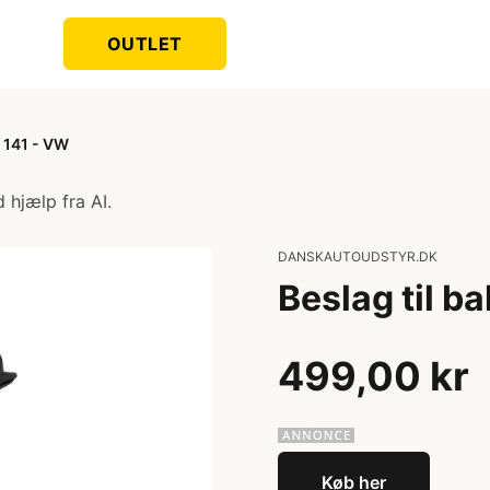
OUTLET
t 141 - VW
 hjælp fra AI.
DANSKAUTOUDSTYR.DK
Beslag til b
499,00 kr
Køb her