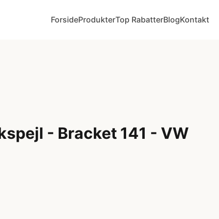
Forside
Produkter
Top Rabatter
Blog
Kontakt
akspejl - Bracket 141 - VW