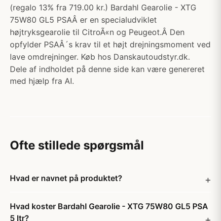
(regalo 13% fra 719.00 kr.) Bardahl Gearolie - XTG
75W80 GL5 PSAÂ er en specialudviklet
højtryksgearolie til CitroÃ«n og Peugeot.Â Den
opfylder PSAÂ´s krav til et højt drejningsmoment ved
lave omdrejninger. Køb hos Danskautoudstyr.dk.
Dele af indholdet på denne side kan være genereret
med hjælp fra AI.
Ofte stillede spørgsmål
Hvad er navnet på produktet?
Hvad koster Bardahl Gearolie - XTG 75W80 GL5 PSA
5 ltr?