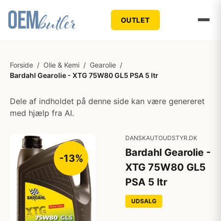
OUTLET
Forside
/
Olie & Kemi
/
Gearolie
/
Bardahl Gearolie - XTG 75W80 GL5 PSA 5 ltr
Dele af indholdet på denne side kan være genereret
med hjælp fra AI.
DANSKAUTOUDSTYR.DK
Bardahl Gearolie -
-13%
XTG 75W80 GL5
PSA 5 ltr
UDSALG