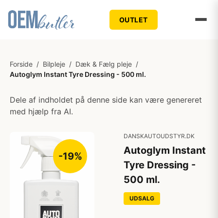
OUTLET
Forside
/
Bilpleje
/
Dæk & Fælg pleje
/
Autoglym Instant Tyre Dressing - 500 ml.
Dele af indholdet på denne side kan være genereret
med hjælp fra AI.
DANSKAUTOUDSTYR.DK
Autoglym Instant
-19%
Tyre Dressing -
500 ml.
UDSALG