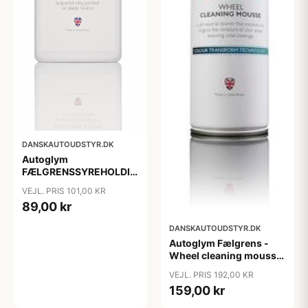
DANSKAUTOUDSTYR.DK
Autoglym
FÆLGRENSSYREHOLDIG
- Clean Wheels - 500
VEJL. PRIS 101,00 KR
ml.
89,00 kr
DANSKAUTOUDSTYR.DK
Autoglym Fælgrens -
Wheel cleaning mousse
500 ml. spray
VEJL. PRIS 192,00 KR
159,00 kr