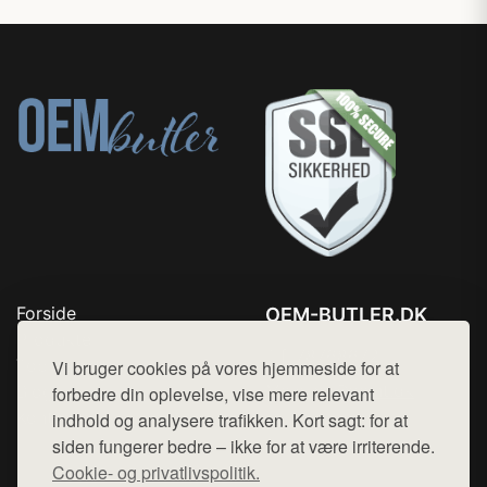
Forside
OEM-BUTLER.DK
Produkter
Tlf. 78768672
Top Rabatter
Vi bruger cookies på vores hjemmeside for at
Mail:
hej@want.dk
Blog
forbedre din oplevelse, vise mere relevant
Kontakt
indhold og analysere trafikken. Kort sagt: for at
Cookie- og privatlivspolitik
siden fungerer bedre – ikke for at være irriterende.
Cookie- og privatlivspolitik.