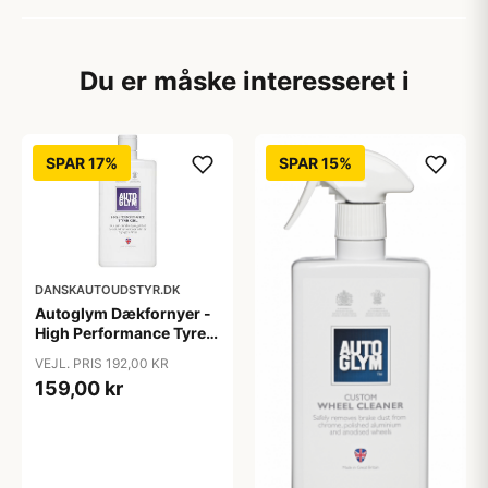
Du er måske interesseret i
SPAR 17%
SPAR 15%
DANSKAUTOUDSTYR.DK
Autoglym Dækfornyer -
High Performance Tyre
Gel 500 ml.
VEJL. PRIS 192,00 KR
159,00 kr