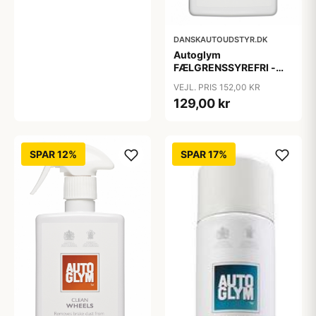
DANSKAUTOUDSTYR.DK
Autoglym
FÆLGRENSSYREFRI -
Custom Wheel Cleaner -
VEJL. PRIS 152,00 KR
500 ml.
129,00 kr
SPAR 12%
SPAR 17%