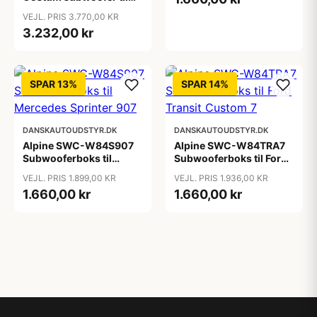
Fiat Ducato 3, CitroÃ«n
VEJL. PRIS 3.770,00 KR
Jumper 2 og Peugeot
3.232,00 kr
Boxer
SPAR 13%
SPAR 14%
DANSKAUTOUDSTYR.DK
DANSKAUTOUDSTYR.DK
Alpine SWC-W84S907
Alpine SWC-W84TRA7
Subwooferboks til
Subwooferboks til Ford
Mercedes Sprinter 907
Transit Custom 7
VEJL. PRIS 1.899,00 KR
VEJL. PRIS 1.936,00 KR
1.660,00 kr
1.660,00 kr