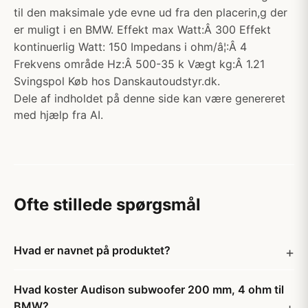
til den maksimale yde evne ud fra den placerin,g der
er muligt i en BMW. Effekt max Watt:Â 300 Effekt
kontinuerlig Watt: 150 Impedans i ohm/â¦:Â 4
Frekvens område Hz:Â 500-35 k Vægt kg:Â 1.21
Svingspol Køb hos Danskautoudstyr.dk.
Dele af indholdet på denne side kan være genereret
med hjælp fra AI.
Ofte stillede spørgsmål
Hvad er navnet på produktet?
Hvad koster Audison subwoofer 200 mm, 4 ohm til
BMW?