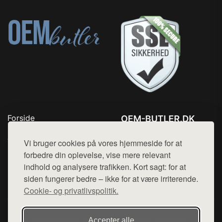
Forside
OEM-BUTLER.DK
Produkter
Tlf. 78768672
Top Rabatter
Vi bruger cookies på vores hjemmeside for at
Mail:
hej@want.dk
Blog
forbedre din oplevelse, vise mere relevant
Kontakt
indhold og analysere trafikken. Kort sagt: for at
Cookie- og privatlivspolitik
siden fungerer bedre – ikke for at være irriterende.
Cookie- og privatlivspolitik.
Denne side er en del af want.dk, der udgiver en række
Accepter alle