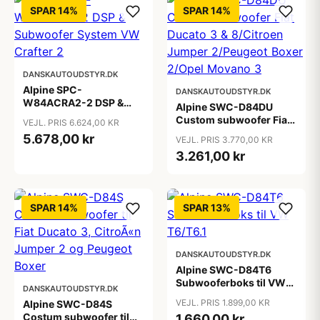
SPAR 14%
SPAR 14%
DANSKAUTOUDSTYR.DK
Alpine SPC-
DANSKAUTOUDSTYR.DK
W84ACRA2-2 DSP &
Alpine SWC-D84DU
Subwoofer System VW
Custom subwoofer Fiat
VEJL. PRIS 6.624,00 KR
Crafter 2
Ducato 3 & 8/Citroen
5.678,00 kr
VEJL. PRIS 3.770,00 KR
Jumper 2/Peugeot Boxer
3.261,00 kr
2/Opel Movano 3
SPAR 14%
SPAR 13%
DANSKAUTOUDSTYR.DK
Alpine SWC-D84T6
Subwooferboks til VW
DANSKAUTOUDSTYR.DK
T6/T6.1
VEJL. PRIS 1.899,00 KR
Alpine SWC-D84S
Costum subwoofer til
1.660,00 kr