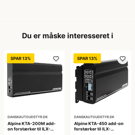
Du er måske interesseret i
SPAR 13%
SPAR 13%
DANSKAUTOUDSTYR.DK
DANSKAUTOUDSTYR.DK
Alpine KTA-200M add-
Alpine KTA-450 add-on
on forstærker til ILX-
forstærker til ILX-
W650BT og ILX-W690D
W650BT