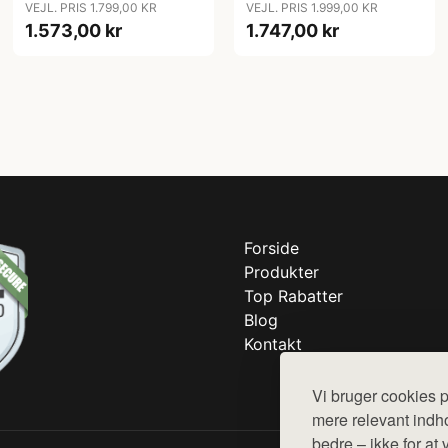
VEJL. PRIS 1.799,00 KR
VEJL. PRIS 1.999,00 KR
1.573,00 kr
1.747,00 kr
Forside
Produkter
Top Rabatter
Blog
Kontakt
Vi bruger cookies p
mere relevant indho
bedre – ikke for at 