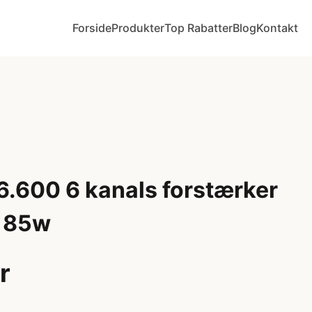
Forside
Produkter
Top Rabatter
Blog
Kontakt
6.600 6 kanals forstærker
185w
r