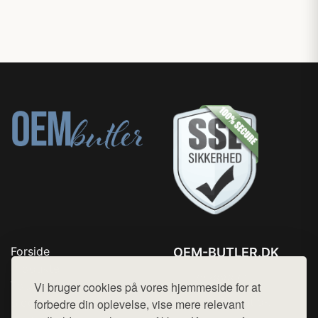
Forside
OEM-BUTLER.DK
Produkter
Tlf. 78768672
Top Rabatter
Vi bruger cookies på vores hjemmeside for at
Mail:
hej@want.dk
Blog
forbedre din oplevelse, vise mere relevant