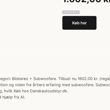
Køb her
ori: Bilstereo > Subwoofere. Tilbud: nu 1602.00 kr. (regal
ion og viden fra årtiers erfaring med subwoofere. Subwoof
, hvilk Køb hos Danskautoudstyr.dk.
 hjælp fra AI.