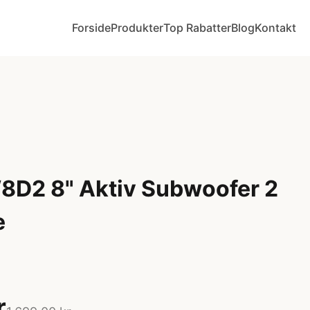
Forside
Produkter
Top Rabatter
Blog
Kontakt
8D2 8" Aktiv Subwoofer 2
e
r