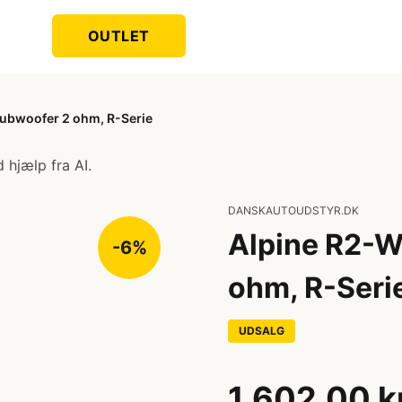
OUTLET
Subwoofer 2 ohm, R-Serie
 hjælp fra AI.
DANSKAUTOUDSTYR.DK
Alpine R2-W
-6%
ohm, R-Seri
UDSALG
1.602,00 k