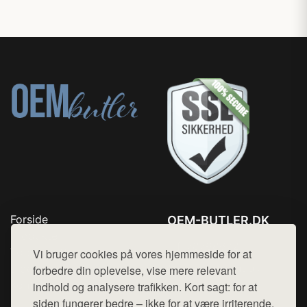
Forside
OEM-BUTLER.DK
Produkter
Tlf. 78768672
Top Rabatter
Vi bruger cookies på vores hjemmeside for at
Mail:
hej@want.dk
Blog
forbedre din oplevelse, vise mere relevant
Kontakt
indhold og analysere trafikken. Kort sagt: for at
Cookie- og privatlivspolitik
siden fungerer bedre – ikke for at være irriterende.