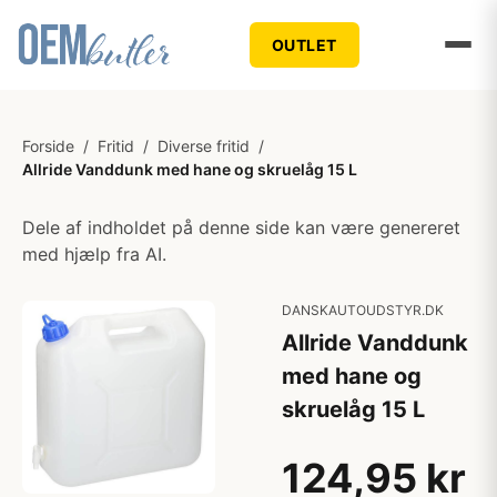
OUTLET
Forside
/
Fritid
/
Diverse fritid
/
Allride Vanddunk med hane og skruelåg 15 L
Dele af indholdet på denne side kan være genereret
med hjælp fra AI.
DANSKAUTOUDSTYR.DK
Allride Vanddunk
med hane og
skruelåg 15 L
124,95 kr