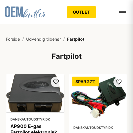
OUTLET
Forside
/
Udvendig tilbehør
/
Fartpilot
Fartpilot
SPAR 27%
DANSKAUTOUDSTYR.DK
AP900 E-gas
DANSKAUTOUDSTYR.DK
Fartpilot elektronisk