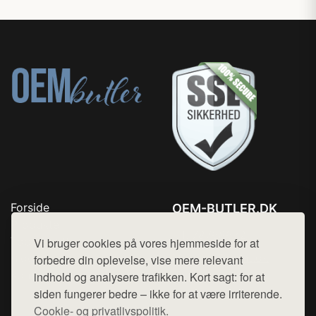
Forside
OEM-BUTLER.DK
Produkter
Tlf. 78768672
Top Rabatter
Vi bruger cookies på vores hjemmeside for at
Mail:
hej@want.dk
Blog
forbedre din oplevelse, vise mere relevant
Kontakt
indhold og analysere trafikken. Kort sagt: for at
Cookie- og privatlivspolitik
siden fungerer bedre – ikke for at være irriterende.
Cookie- og privatlivspolitik.