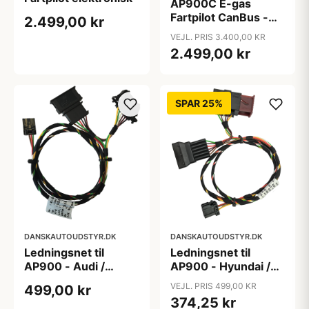
AP900C E-gas
Fartpilot CanBus -
2.499,00 kr
DEMO
VEJL. PRIS 3.400,00 KR
2.499,00 kr
SPAR 25%
DANSKAUTOUDSTYR.DK
DANSKAUTOUDSTYR.DK
Ledningsnet til
Ledningsnet til
AP900 - Audi /
AP900 - Hyundai /
Porche / Seat /
Kia
VEJL. PRIS 499,00 KR
499,00 kr
Skoda / VW
374,25 kr