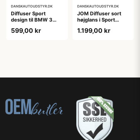
DANSKAUTOUDSTYR.DK
DANSKAUTOUDSTYR.DK
Diffuser Sport
JOM Diffuser sort
design til BMW 3
højglans i Sport
serie E36
design til VW Golf 7
599,00 kr
1.199,00 kr
Facelift, 20172019,
Standard, GTI & GTD