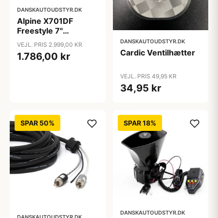
DANSKAUTOUDSTYR.DK
Alpine X701DF
Freestyle 7"
navigation
DANSKAUTOUDSTYR.DK
VEJL. PRIS 2.999,00 KR
Cardic Ventilhætter
1.786,00 kr
VEJL. PRIS 49,95 KR
34,95 kr
SPAR 50%
SPAR 18%
DANSKAUTOUDSTYR.DK
DANSKAUTOUDSTYR.DK