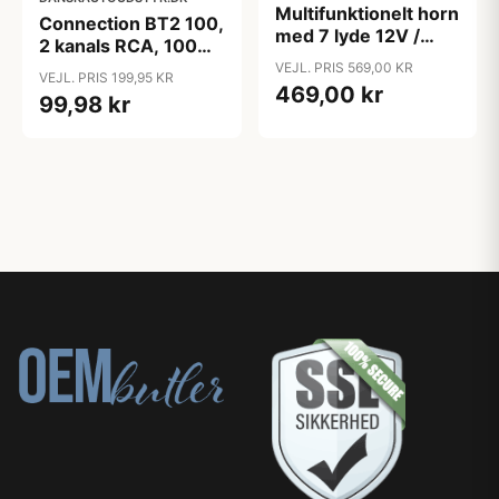
Multifunktionelt horn
Connection BT2 100,
med 7 lyde 12V /
2 kanals RCA, 100
100W
cm, High efficency
VEJL. PRIS 569,00 KR
VEJL. PRIS 199,95 KR
kabel
469,00 kr
99,98 kr